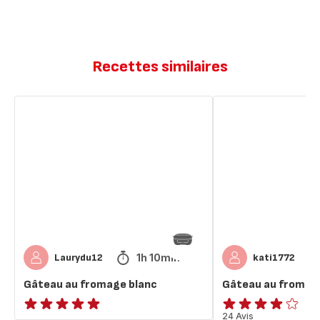
Recettes similaires
Gâteau
Gâteau
au
au
fromage
fromage
blanc
blanc
1h 10min
Laurydu12
kati1772
Gâteau au fromage blanc
Gâteau au fromag
ratings.NaN
ratings.4.1
24 Avis