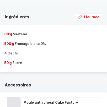
-
Découvrir
la
Ingrédients
1 fournée
gamme
complète
-
80 g
Maizena
500 g
Fromage blanc 0%
4
Oeufs
50 g
Sucre
Accessoires
Moule antiadhésif Cake Factory