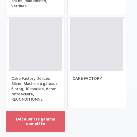
cakes, madeleines,
verrines
Cake Factory Délices
CAKE FACTORY
Silver, Machine à gâteaux,
5 prog, 10 moules, écran
rétroéclairé,
RECONDITIONNÉ
Découvrir la gamme
complète
Voir
plus...