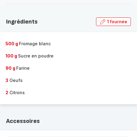
-
Découvrir
la
Ingrédients
1 fournée
gamme
complète
-
500 g
Fromage blanc
100 g
Sucre en poudre
90 g
Farine
3
Oeufs
2
Citrons
Accessoires