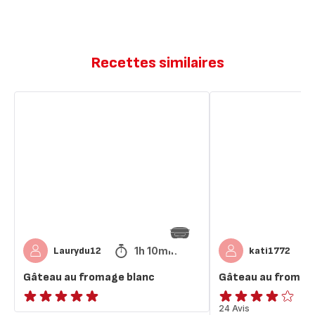
Recettes similaires
Gâteau
Gâteau
au
au
fromage
fromage
blanc
blanc
1h 10min
Laurydu12
kati1772
Gâteau au fromage blanc
Gâteau au fromag
ratings.NaN
ratings.4.1
24 Avis