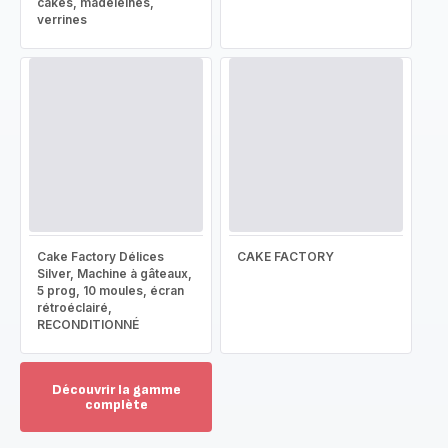
cakes, madeleines,
verrines
Cake Factory Délices
CAKE FACTORY
Silver, Machine à gâteaux,
5 prog, 10 moules, écran
rétroéclairé,
RECONDITIONNÉ
Découvrir la gamme
complète
Voir
plus...