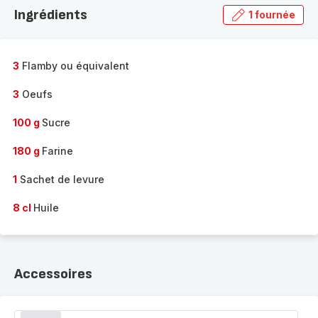
la
Ingrédients
1 fournée
gamme
complète
-
3
Flamby ou équivalent
3
Oeufs
100 g
Sucre
180 g
Farine
1
Sachet de levure
8 cl
Huile
Accessoires