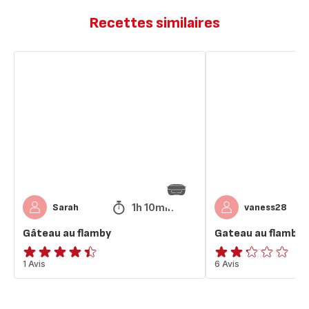
Recettes similaires
Gâteau
Gateau
au
au
flamby
flamby
1h 10min
Sarah
vaness28
Gâteau au flamby
Gateau au flamby
ratings.4.4
1 Avis
ratings.2.2
6 Avis