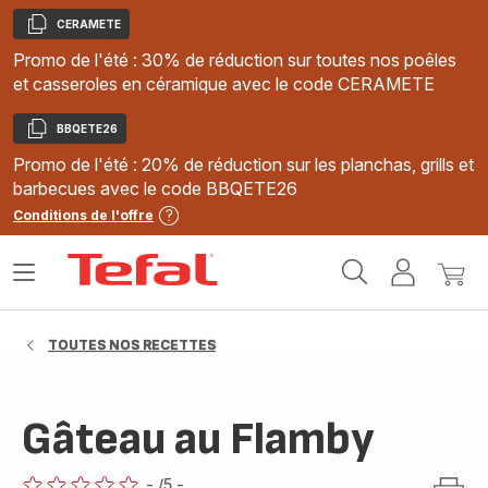
CERAMETE
Copier
Promo de l'été : 30% de réduction sur toutes nos poêles
et casseroles en céramique avec le code CERAMETE
BBQETE26
Copier
Promo de l'été : 20% de réduction sur les planchas, grills et
barbecues avec le code BBQETE26
Conditions de l'offre
Accueil
Ouvrir
Mon
Mon
Tefal
le
compte
panie
menu
TOUTES NOS RECETTES
Gâteau au Flamby
-
/5
-