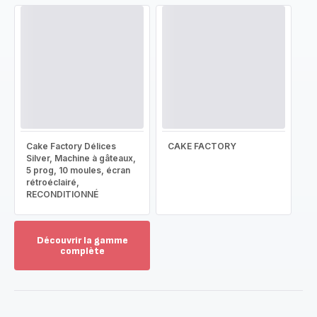
Cake Factory Délices
CAKE FACTORY
Silver, Machine à gâteaux,
5 prog, 10 moules, écran
rétroéclairé,
RECONDITIONNÉ
Découvrir la gamme
complète
Voir
plus...
-
Découvrir