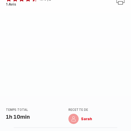
ratings.4.4
1 Avis
TEMPS TOTAL
RECETTE DE
1h 10min
Sarah