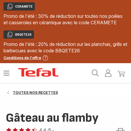
CERAMETE
Copier
Promo de l'été : 30% de réduction sur toutes nos poêles
et casseroles en céramique avec le code CERAMETE
BBQETE26
Copier
Promo de l'été : 20% de réduction sur les planchas, grills et
barbecues avec le code BBQETE26
Conditions de l'offre
Accueil
Ouvrir
Mon
Mon
Tefal
le
compte
panie
menu
TOUTES NOS RECETTES
Gâteau au flamby
4.4
/5
-