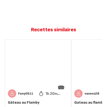
Recettes similaires
Gâteau
Gateau
au
au
Flamby
flamby
1h 20min
Fany0511
vaness28
Gâteau au Flamby
Gateau au flamby