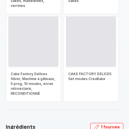
cakes, madeleines,
cakes
verrines
Cake Factory Délices
CAKE FACTORY DELICES
Silver, Machine à gâteaux,
Set moules CreaBake
5 prog, 10 moules, écran
rétroéclairé,
RECONDITIONNÉ
Ingrédients
1 fournée