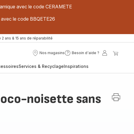
 céramique avec le code CERAMETE
ues avec le code BBQETE26
 2 ans & 15 ans de réparabilité
Nos magasins
Besoin d'aide ?
Nos
Besoin
Mon
Mon
magasins
d'aide
compte
panier
cessoires
Services & Recyclage
Inspirations
?
oco-noisette sans