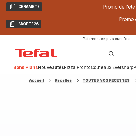
Promo de l'été
CERAMETE
Copier
Promo d
BBQETE26
Copier
Paiement en plusieurs fois
["Poêles
inox,
Accueil
Cake
Factory,
Tefal
Planchas,
Céramique..."]
Bons Plans
Nouveautés
Pizza Pronto
Couteaux Eversharp
P
Accueil
Recettes
TOUTES NOS RECETTES