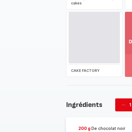
cakes
D
Vo
pl
-
Dé
CAKE FACTORY
la
g
co
-
Ingrédients
1
Supp
four
200 g
De chocolat noir