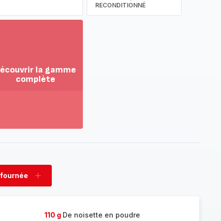
RECONDITIONNÉ
écouvrir la gamme
complète
ir
us...
couvrir
amme
mplète
 fournée
rimer
Ajouter
née
fournée
110 g
De noisette en poudre