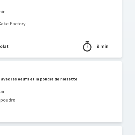
oir
Cake Factory
olat
9 min
avec les oeufs et la poudre de noisette
oir
 poudre