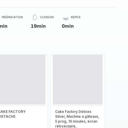
PRÉPARATION
CUISSON
REPOS
min
19min
0min
CAKE FACTORY
Cake Factory Délices
PISTACHE
Silver, Machine à gâteaux,
5 prog, 10 moules, écran
rétroéclairé,