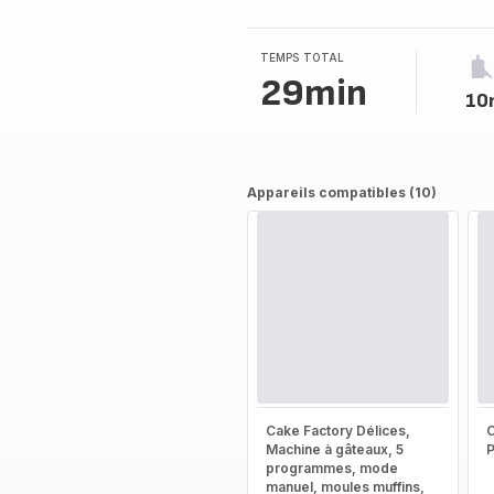
3
étoiles
(moyenne)
TEMPS TOTAL
29min
10
Appareils compatibles (10)
Cake Factory Délices,
Machine à gâteaux, 5
programmes, mode
manuel, moules muffins,