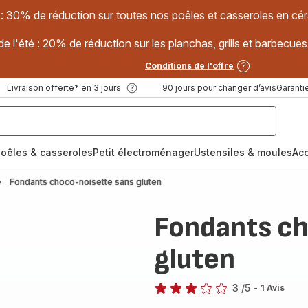
 : 30% de réduction sur toutes nos poêles et casseroles en
e l'été : 20% de réduction sur les planchas, grills et barbec
Conditions de l'offre
Livraison offerte* en 3 jours
90 jours pour changer d’avis
Garantie
oêles & casseroles
Petit électroménager
Ustensiles & moules
Ac
Fondants choco-noisette sans gluten
Fondants ch
gluten
3
/5
-
1 Avis
Avis