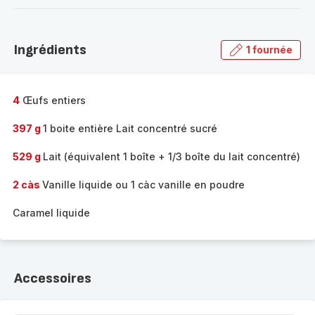
-
Découvrir
la
Ingrédients
1 fournée
gamme
complète
-
4
Œufs entiers
397 g
1 boite entière Lait concentré sucré
529 g
Lait (équivalent 1 boîte + 1/3 boîte du lait concentré)
2 càs
Vanille liquide ou 1 càc vanille en poudre
Caramel liquide
Accessoires