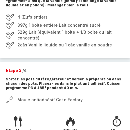
"grammes" ainsi que la vanille (perso j'ai melangé la vanille
liquide et en poudre) . Mélangez bien le tout.
4 Œufs entiers
397g 1 boite entière Lait concentré sucré
529g Lait (équivalent 1 boîte + 1/3 boîte du lait
concentré)
2càs Vanille liquide ou 1 càc vanille en poudre
Etape 3
/4
Sortez les pots du réfrigérateur et verser la préparation dans
chacun des pots. Placez-les dans le plat antiadhésif. Cuisson
programme P6 à 185° pendant 40 min.
Moule antiadhésif Cake Factory