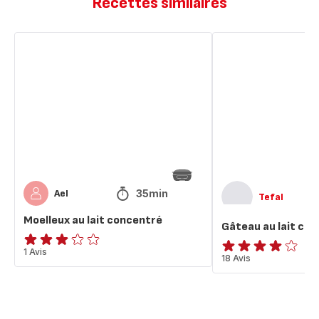
Recettes similaires
Moelleux
Gâteau
au
au
lait
lait
concentré
concentré
35min
Ael
Tefal
Moelleux au lait concentré
Gâteau au lait co
Avis
1 Avis
Avis
18 Avis
3
4
étoiles
étoiles
(moyenne)
(moyenne)