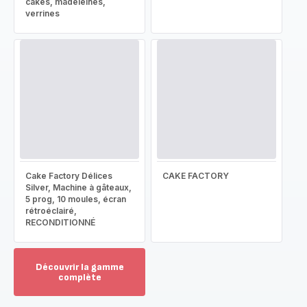
cakes, madeleines,
verrines
Cake Factory Délices
CAKE FACTORY
Silver, Machine à gâteaux,
5 prog, 10 moules, écran
rétroéclairé,
RECONDITIONNÉ
Découvrir la gamme
complète
Voir
plus...