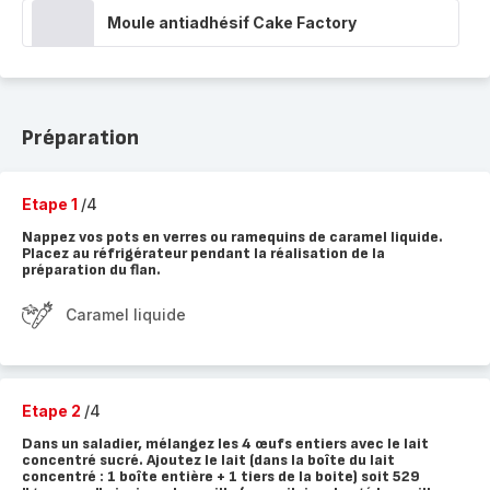
Moule antiadhésif Cake Factory
Préparation
Etape 1
/4
Nappez vos pots en verres ou ramequins de caramel liquide.
Placez au réfrigérateur pendant la réalisation de la
préparation du flan.
Caramel liquide
Etape 2
/4
Dans un saladier, mélangez les 4 œufs entiers avec le lait
concentré sucré. Ajoutez le lait (dans la boîte du lait
concentré : 1 boîte entière + 1 tiers de la boite) soit 529