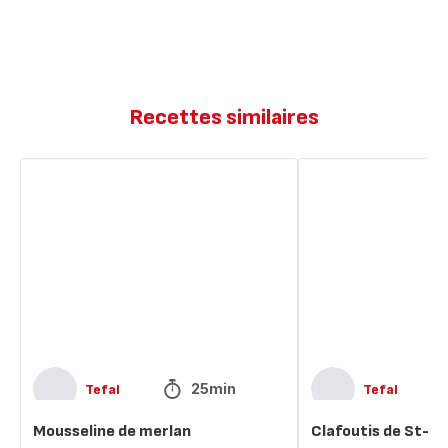
Recettes similaires
Mousseline
Clafoutis
de
de
merlan
St-
Jacques
et
merlan
25min
Tefal
Tefal
Mousseline de merlan
Clafoutis de St-Ja