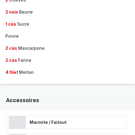
2 noix
Beurre
1 càs
Sucre
Poivre
2 càs
Mascarpone
2 càs
Farine
4 filet
Merlan
Accessoires
Marmite / Faitout