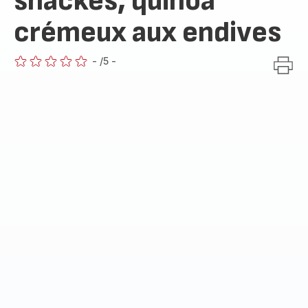
snackés, quinoa
crémeux aux endives
-
/5
-
ratings.0