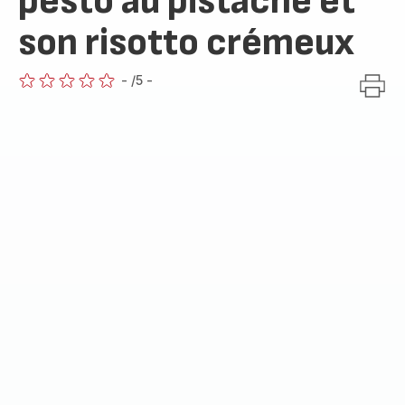
pesto au pistache et
son risotto crémeux
-
/5
-
ratings.0