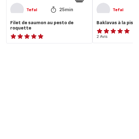
25min
Tefal
Tefal
Filet de saumon au pesto de
Baklavas à la pista
roquette
Avis
2 Avis
ratings.NaN
5
étoiles
(moyenne)