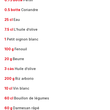
0.5 botte
Coriandre
25 cl
Eau
7.5 cl
L’huile d’olive
1
Petit oignon blanc
100 g
Fenouil
20 g
Beurre
3 càs
Huile d’olive
200 g
Riz arborio
10 cl
Vin blanc
60 cl
Bouillon de légumes
60 g
Darmesan râpé