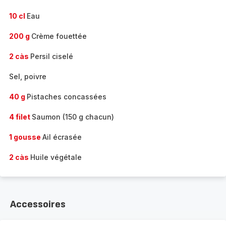
10 cl
Eau
200 g
Crème fouettée
2 càs
Persil ciselé
Sel, poivre
40 g
Pistaches concassées
4 filet
Saumon (150 g chacun)
1 gousse
Ail écrasée
2 càs
Huile végétale
Accessoires