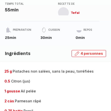
TEMPS TOTAL
RECETTE DE
55min
Tefal
PRÉPARATION
CUISSON
REPOS
25min
30min
0min
Ingrédients
4 personnes
25 g
Pistaches non salées, sans la peau, torréfiées
0.5
Citron (jus)
1 gousse
Ail pelée
2 càs
Parmesan râpé
0.75 botte
Persil