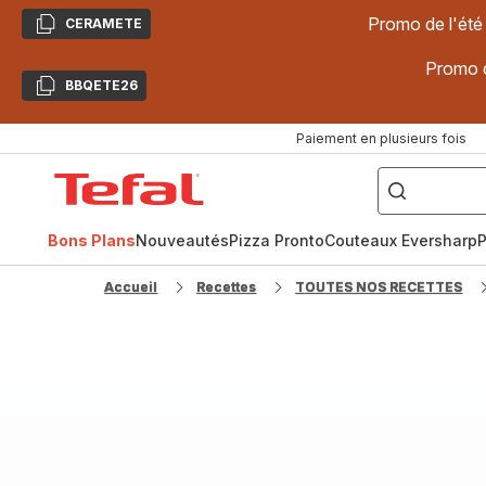
Promo de l'été
CERAMETE
Copier
Promo d
BBQETE26
Copier
Paiement en plusieurs fois
["Poêles
inox,
Accueil
Cake
Factory,
Tefal
Planchas,
Céramique..."]
Bons Plans
Nouveautés
Pizza Pronto
Couteaux Eversharp
P
Accueil
Recettes
TOUTES NOS RECETTES