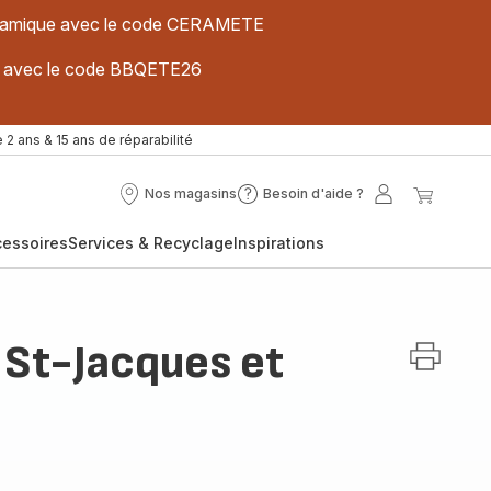
 céramique avec le code CERAMETE
ues avec le code BBQETE26
 2 ans & 15 ans de réparabilité
Nos magasins
Besoin d'aide ?
Nos
Besoin
Mon
Mon
magasins
d'aide
compte
panier
cessoires
Services & Recyclage
Inspirations
?
 St-Jacques et