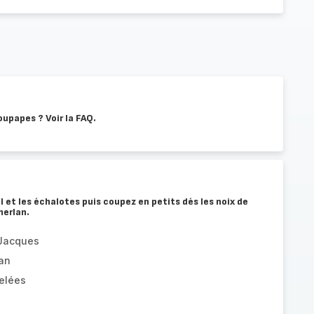
oupapes ? Voir la FAQ.
 et les échalotes puis coupez en petits dés les noix de
merlan.
-Jacques
lan
selées
é