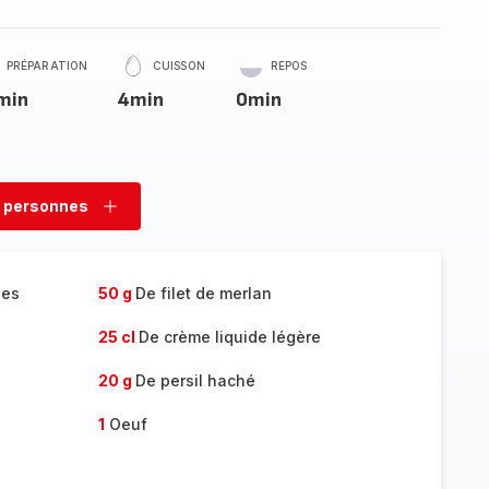
PRÉPARATION
CUISSON
REPOS
min
4min
0min
 personnes
rimer
Ajouter
sonnes
personnes
ues
50 g
De filet de merlan
25 cl
De crème liquide légère
20 g
De persil haché
1
Oeuf