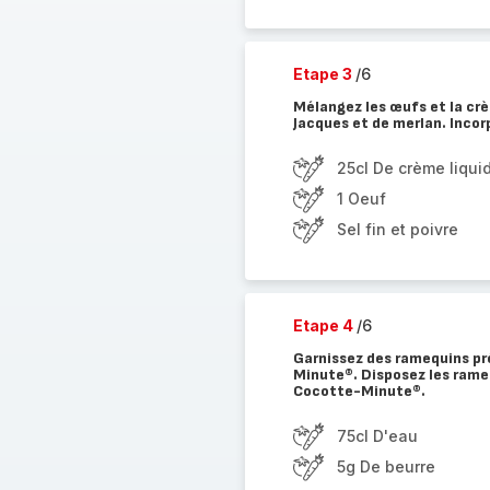
Etape 3
/6
Mélangez les œufs et la crèm
Jacques et de merlan. Incorp
25cl De crème liqui
1 Oeuf
Sel fin et poivre
Etape 4
/6
Garnissez des ramequins pr
Minute®. Disposez les rameq
Cocotte-Minute®.
75cl D'eau
5g De beurre