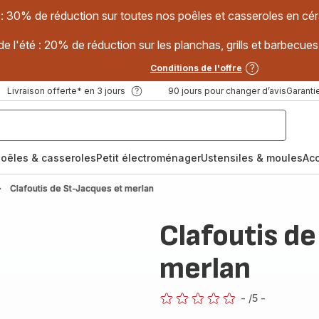
 : 30% de réduction sur toutes nos poêles et casseroles en
e l'été : 20% de réduction sur les planchas, grills et barbec
Conditions de l'offre
Livraison offerte* en 3 jours
90 jours pour changer d’avis
Garantie
oêles & casseroles
Petit électroménager
Ustensiles & moules
Ac
Clafoutis de St-Jacques et merlan
Clafoutis de
merlan
-
/5
-
ratings.0