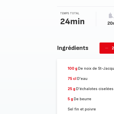
TEMPS TOTAL
24min
20
Ingrédients
2
Supp
per
100 g
De noix de St-Jacq
75 cl
D'eau
25 g
D'échalotes ciselées
5 g
De beurre
Sel fin et poivre