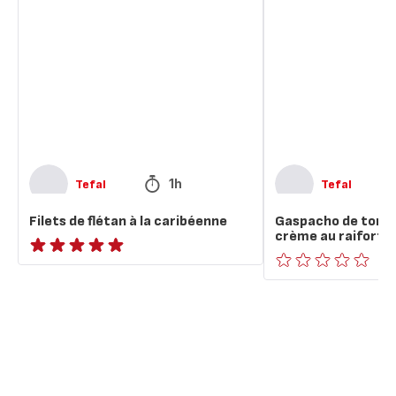
de
de
flétan
tomates
à
vertes,
la
crème
caribéenne
au
raifort
1h
Tefal
Tefal
Filets de flétan à la caribéenne
Gaspacho de toma
crème au raifort
ratings.NaN
ratings.0