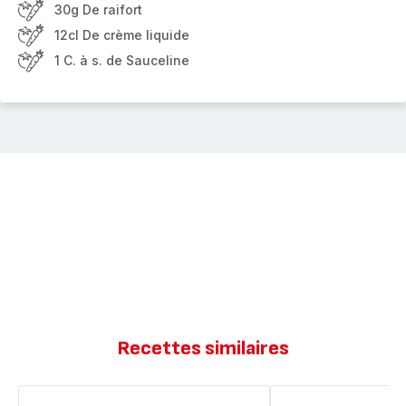
30g De raifort
12cl De crème liquide
1 C. à s. de Sauceline
Recettes similaires
Filets
Gaspacho