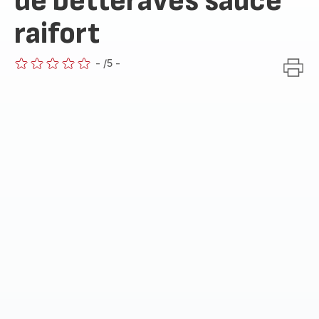
de betteraves sauce
raifort
-
/5
-
ratings.0