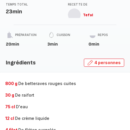
TEMPS TOTAL
RECETTE DE
23min
Tefal
PRÉPARATION
CUISSON
REPOS
20min
3min
0min
Ingrédients
4 personnes
800 g
De betteraves rouges cuites
30 g
De raifort
75 cl
D'eau
12 cl
De crème liquide
4 filet
De flétan surgelés