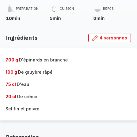
PRÉPARATION
CUISSON
REPOS
10min
5min
0min
Ingrédients
4 personnes
700 g
D'épinards en branche
100 g
De gruyère râpé
75 cl
D'eau
20 cl
De crème
Sel fin et poivre