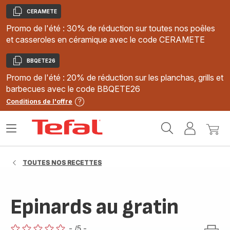
CERAMETE
Copier
Promo de l'été : 30% de réduction sur toutes nos poêles
et casseroles en céramique avec le code CERAMETE
BBQETE26
Copier
Promo de l'été : 20% de réduction sur les planchas, grills et
barbecues avec le code BBQETE26
Conditions de l'offre
Accueil
Ouvrir
Mon
Mon
Tefal
le
compte
panie
menu
TOUTES NOS RECETTES
Epinards au gratin
-
/5
-