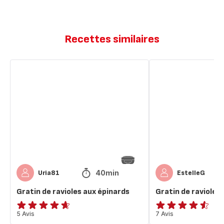
Recettes similaires
Gratin
Gratin
de
de
ravioles
raviole
aux
saumon
épinards
epinard
40min
Uria81
EstelleG
Gratin de ravioles aux épinards
Gratin de raviole 
ratings.4.6
5 Avis
ratings.4.5
7 Avis