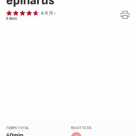
épinards
4.6
/5
-
ratings.4.6
5 Avis
TEMPS TOTAL
RECETTE DE
40min