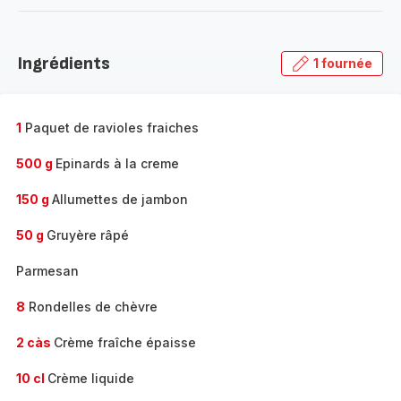
-
Découvrir
la
Ingrédients
1 fournée
gamme
complète
-
1
Paquet de ravioles fraiches
500 g
Epinards à la creme
150 g
Allumettes de jambon
50 g
Gruyère râpé
Parmesan
8
Rondelles de chèvre
2 càs
Crème fraîche épaisse
10 cl
Crème liquide