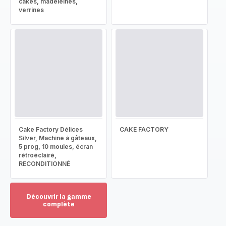
cakes, madeleines,
verrines
Cake Factory Délices
CAKE FACTORY
Silver, Machine à gâteaux,
5 prog, 10 moules, écran
rétroéclairé,
RECONDITIONNÉ
Découvrir la gamme
complète
Voir
plus...