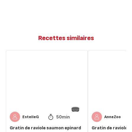
Recettes similaires
Gratin
Gratin
de
de
raviole
ravioles
saumon
epinard
50min
EstelleG
AnneZoo
Gratin de raviole saumon epinard
Gratin de ravioles