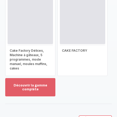
Cake Factory Délices,
CAKE FACTORY
Machine à gâteaux, 5
programmes, mode
manuel, moules muffins,
cakes
Découvrir la gamme
complète
Voir
plus...
-
Découvrir
la