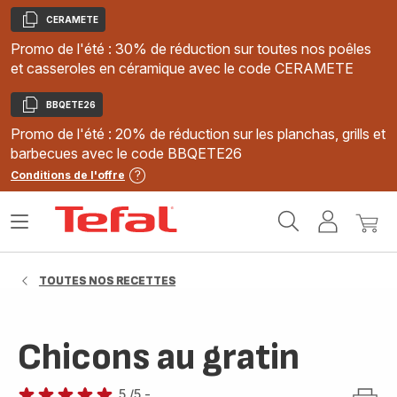
CERAMETE
Copier
Promo de l'été : 30% de réduction sur toutes nos poêles
et casseroles en céramique avec le code CERAMETE
BBQETE26
Copier
Promo de l'été : 20% de réduction sur les planchas, grills et
barbecues avec le code BBQETE26
Conditions de l'offre
Accueil
Ouvrir
Mon
Mon
Tefal
le
compte
panie
menu
TOUTES NOS RECETTES
Chicons au gratin
5
/5
-