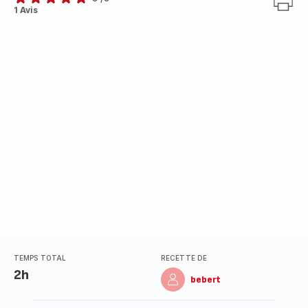
Avis
1 Avis
5
étoiles
(moyenne)
TEMPS TOTAL
RECETTE DE
2h
bebert