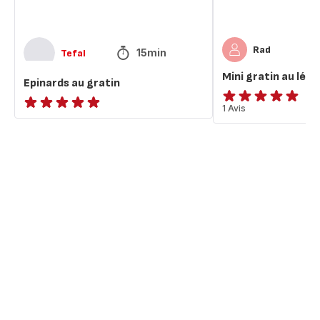
Rad
15min
Tefal
Mini gratin au lég
Epinards au gratin
Avis
1 Avis
ratings.NaN
5
étoiles
(moyenne)