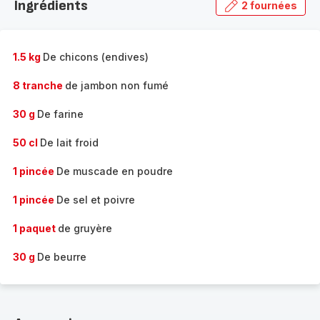
Ingrédients
2 fournées
gamme
complète
-
1.5 kg
De chicons (endives)
8 tranche
de jambon non fumé
30 g
De farine
50 cl
De lait froid
1 pincée
De muscade en poudre
1 pincée
De sel et poivre
1 paquet
de gruyère
30 g
De beurre