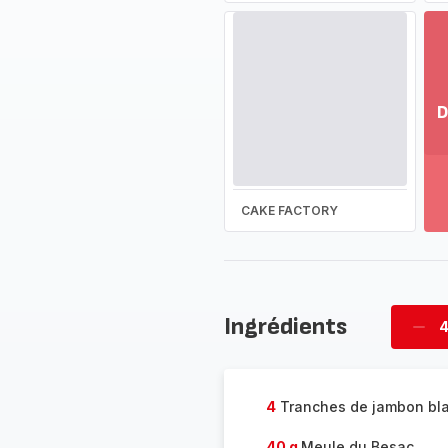
D
Vo
pl
-
Dé
CAKE FACTORY
la
g
co
-
Ingrédients
4
Supp
four
4
Tranches de jambon bl
40 g
Meule du Besac