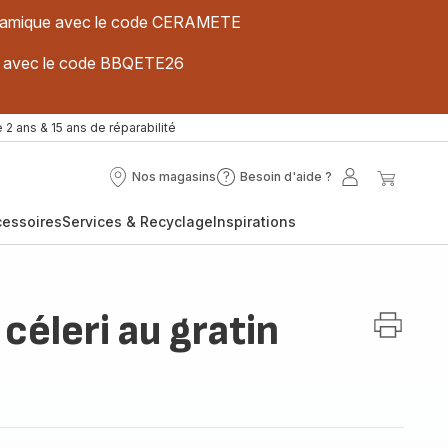
 céramique avec le code CERAMETE
ues avec le code BBQETE26
 2 ans & 15 ans de réparabilité
Nos magasins
Besoin d'aide ?
Nos
Besoin
Mon
Mon
magasins
d'aide
compte
panier
cessoires
Services & Recyclage
Inspirations
?
céleri au gratin