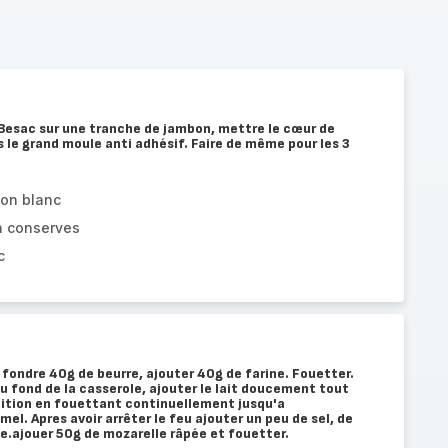
Besac sur une tranche de jambon, mettre le cœur de
s le grand moule anti adhésif. Faire de même pour les 3
on blanc
n conserves
c
e fondre 40g de beurre, ajouter 40g de farine. Fouetter.
du fond de la casserole, ajouter le lait doucement tout
lition en fouettant continuellement jusqu'a
l. Apres avoir arrêter le feu ajouter un peu de sel, de
e.ajouer 50g de mozarelle râpée et fouetter.