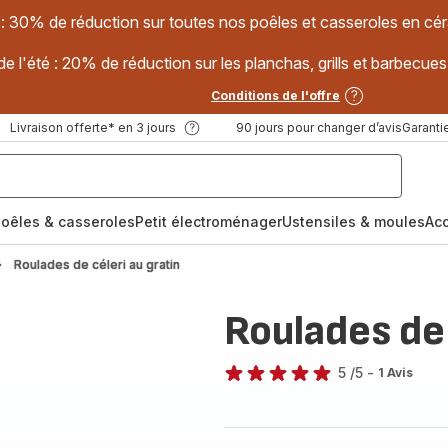
 : 30% de réduction sur toutes nos poêles et casseroles en
e l'été : 20% de réduction sur les planchas, grills et barbec
Conditions de l'offre
Livraison offerte* en 3 jours
90 jours pour changer d’avis
Garantie
oêles & casseroles
Petit électroménager
Ustensiles & moules
Ac
Roulades de céleri au gratin
Roulades de 
5
/5
-
1 Avis
Avis
5
étoiles