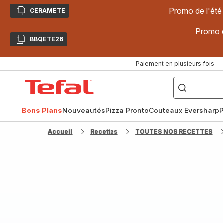
Promo de l'été
CERAMETE
Copier
Promo d
BBQETE26
Copier
Paiement en plusieurs fois
["Poêles
inox,
Accueil
Cake
Factory,
Tefal
Planchas,
Céramique..."]
Bons Plans
Nouveautés
Pizza Pronto
Couteaux Eversharp
P
Accueil
Recettes
TOUTES NOS RECETTES