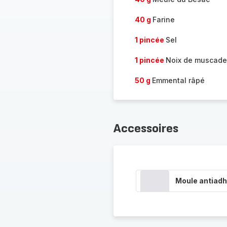
40 g
Farine
1 pincée
Sel
1 pincée
Noix de muscade
50 g
Emmental râpé
Accessoires
Moule antiadh