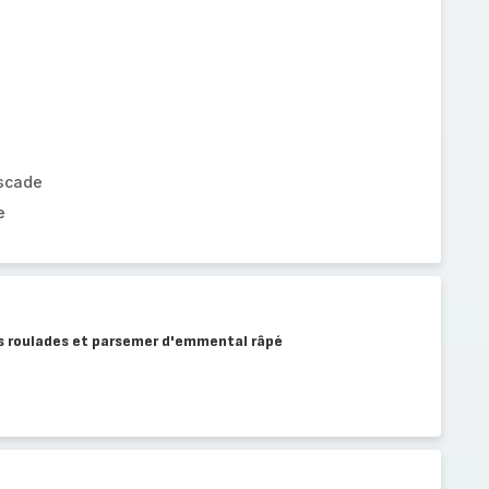
uscade
e
es roulades et parsemer d'emmental râpé