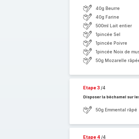
40g Beurre
40g Farine
500ml Lait entier
1pincée Sel
1pincée Poivre
1pincée Noix de m
50g Mozarelle râpé
Etape 3
/4
Disposer la béchamel sur l
50g Emmental râpé
Etape 4
/4