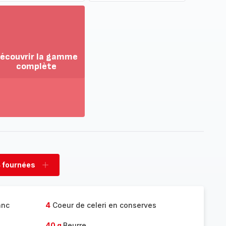
écouvrir la gamme
complète
ir
us...
couvrir
amme
mplète
 fournées
rimer
Ajouter
nées
fournées
anc
4
Coeur de celeri en conserves
40 g
Beurre