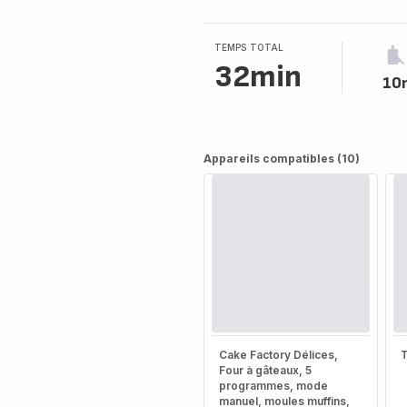
5
étoiles
(moyenne)
TEMPS TOTAL
32min
10
Appareils compatibles (10)
Cake Factory Délices,
T
Four à gâteaux, 5
programmes, mode
manuel, moules muffins,