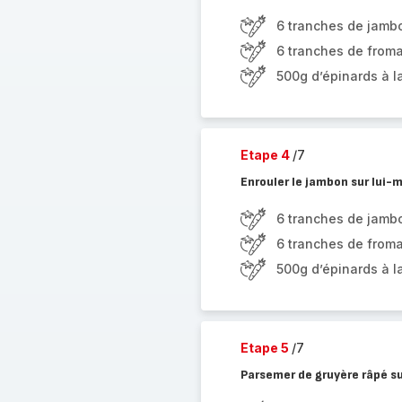
6 tranches de jamb
6 tranches de from
500g d’épinards à l
Etape 4
/7
Enrouler le jambon sur lui-m
6 tranches de jamb
6 tranches de from
500g d’épinards à l
Etape 5
/7
Parsemer de gruyère râpé sur