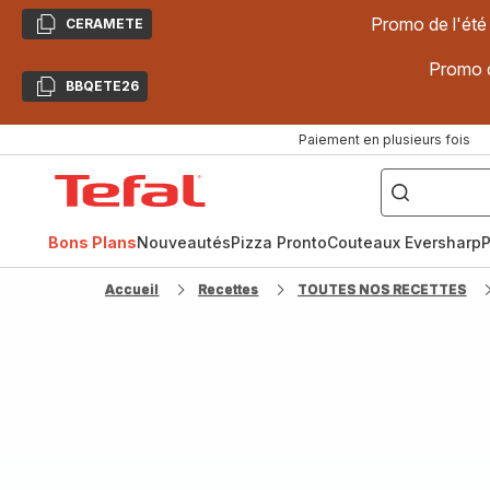
Promo de l'été
CERAMETE
Copier
Promo d
BBQETE26
Copier
Paiement en plusieurs fois
["Poêles
inox,
Accueil
Cake
Factory,
Tefal
Planchas,
Céramique..."]
Bons Plans
Nouveautés
Pizza Pronto
Couteaux Eversharp
P
Accueil
Recettes
TOUTES NOS RECETTES