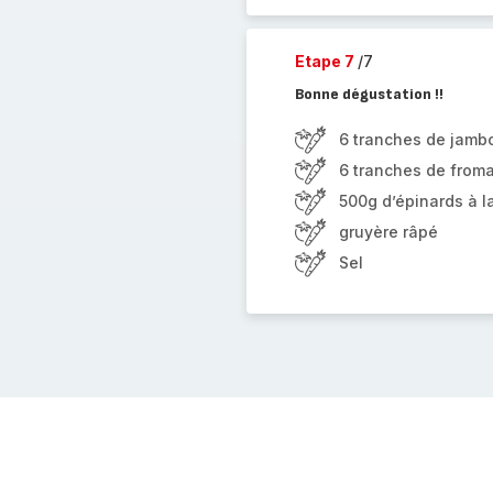
Etape 7
/7
Bonne dégustation !!
6 tranches de jamb
6 tranches de from
500g d’épinards à l
gruyère râpé
Sel