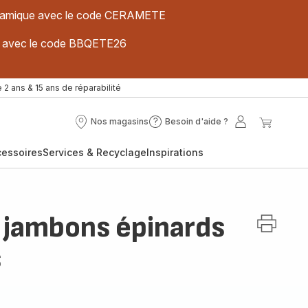
 céramique avec le code CERAMETE
ues avec le code BBQETE26
 2 ans & 15 ans de réparabilité
Nos magasins
Besoin d'aide ?
Nos
Besoin
Mon
Mon
magasins
d'aide
compte
panier
cessoires
Services & Recyclage
Inspirations
?
 jambons épinards
s