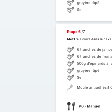
gruyère râpé
Sel
Etape 6
/7
Mettre à cuire dans le cake
6 tranches de jamb
6 tranches de from
500g d’épinards à l
gruyère râpé
Sel
Moule antiadhésif 
P6 - Manuel