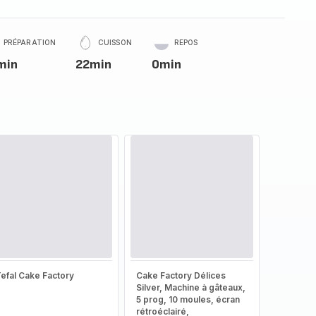
PRÉPARATION
CUISSON
REPOS
min
22min
0min
efal Cake Factory
Cake Factory Délices
Silver, Machine à gâteaux,
5 prog, 10 moules, écran
rétroéclairé,