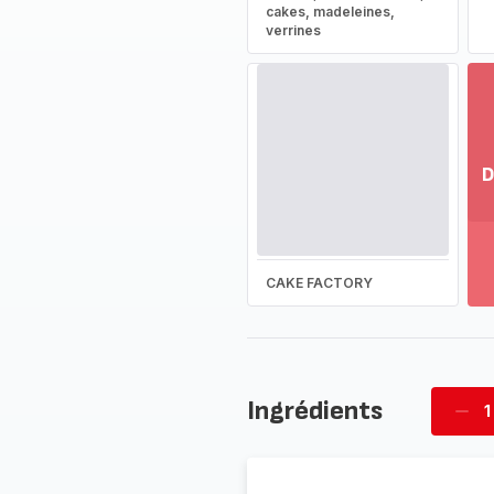
cakes, madeleines,
verrines
D
Vo
pl
-
Dé
CAKE FACTORY
la
g
co
-
Ingrédients
1
Supp
four