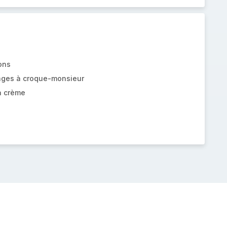
ons
ages à croque-monsieur
a crème