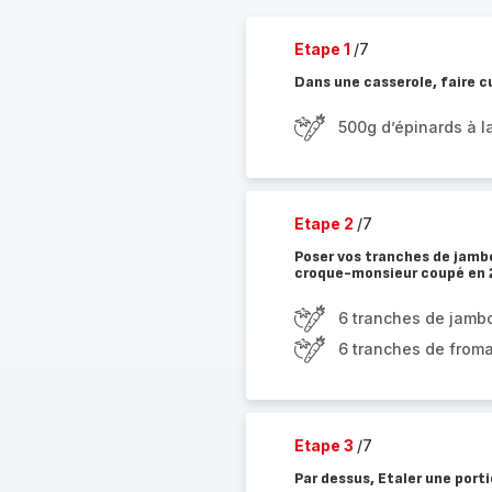
Etape 1
/7
Dans une casserole, faire cu
500g d’épinards à l
Etape 2
/7
Poser vos tranches de jamb
croque-monsieur coupé en 2 
6 tranches de jamb
6 tranches de from
Etape 3
/7
Par dessus, Etaler une porti