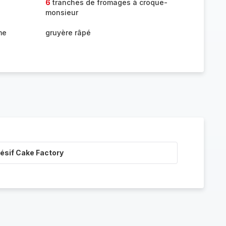
6
tranches de fromages à croque-
monsieur
me
gruyère râpé
ésif Cake Factory