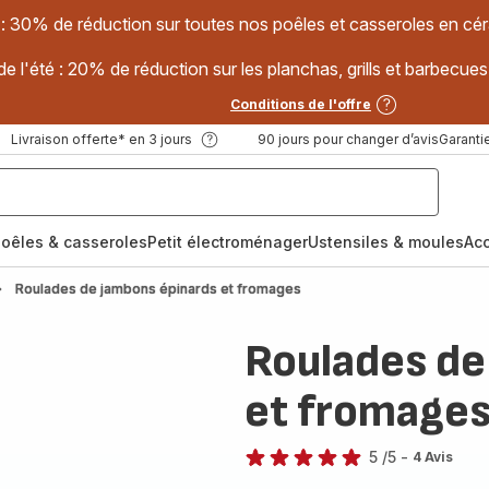
 : 30% de réduction sur toutes nos poêles et casseroles en
e l'été : 20% de réduction sur les planchas, grills et barbec
Conditions de l'offre
Livraison offerte* en 3 jours
90 jours pour changer d’avis
Garantie
oêles & casseroles
Petit électroménager
Ustensiles & moules
Ac
Roulades de jambons épinards et fromages
Roulades de
et fromage
5
/5
-
4 Avis
Avis