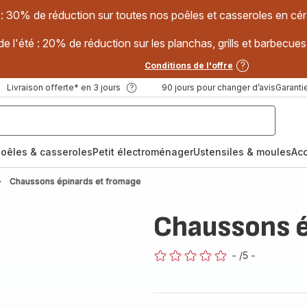
 : 30% de réduction sur toutes nos poêles et casseroles en
e l'été : 20% de réduction sur les planchas, grills et barbec
Conditions de l'offre
Livraison offerte* en 3 jours
90 jours pour changer d’avis
Garantie
oêles & casseroles
Petit électroménager
Ustensiles & moules
Ac
Chaussons épinards et fromage
Chaussons é
-
/5
-
ratings.0