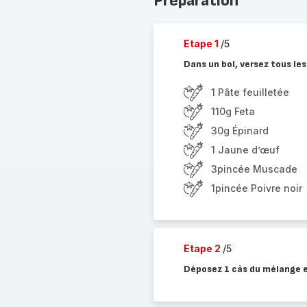
Préparation
Etape 1
/5
Dans un bol, versez tous le
1 Pâte feuilletée
110g Feta
30g Épinard
1 Jaune d’œuf
3pincée Muscade
1pincée Poivre noir
Etape 2
/5
Déposez 1 càs du mélange e