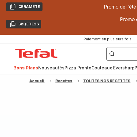
Promo de l'été
CERAMETE
Copier
Promo d
BBQETE26
Copier
Paiement en plusieurs fois
["Poêles
inox,
Accueil
Cake
Factory,
Tefal
Planchas,
Céramique..."]
Bons Plans
Nouveautés
Pizza Pronto
Couteaux Eversharp
P
Accueil
Recettes
TOUTES NOS RECETTES