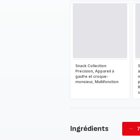
Snack Collection
S
Precision, Appareil à
à
gaufre et croque-
m
monsieur, Multifonction
p
R
s
Ingrédients
7
Supp
pièc