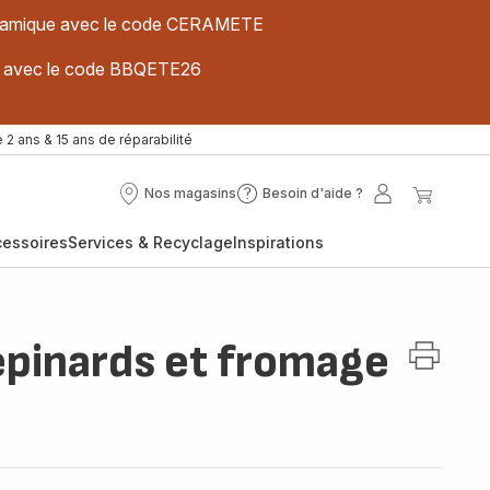
 céramique avec le code CERAMETE
ues avec le code BBQETE26
 2 ans & 15 ans de réparabilité
Nos magasins
Besoin d'aide ?
Nos
Besoin
Mon
Mon
magasins
d'aide
compte
panier
cessoires
Services & Recyclage
Inspirations
?
pinards et fromage