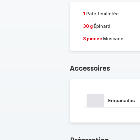
1
Pâte feuilletée
30 g
Épinard
3 pincée
Muscade
Accessoires
Empanadas