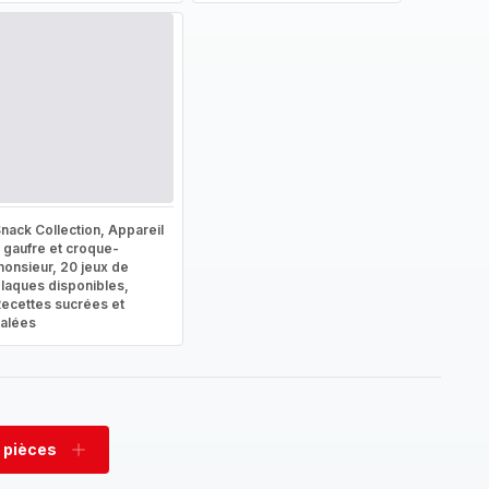
nack Collection, Appareil
 gaufre et croque-
onsieur, 20 jeux de
laques disponibles,
ecettes sucrées et
alées
 pièces
rimer
Ajouter
es
pièces