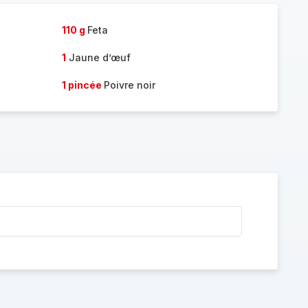
110 g
Feta
1
Jaune d’œuf
1 pincée
Poivre noir