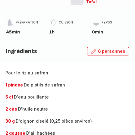
Tefal
PRÉPARATION
CUISSON
REPOS
45min
1h
0min
Ingrédients
6 personnes
Pour le riz au safran :
1 pincée
De pistils de safran
5 cl
D'eau bouillante
2 càs
D'huile neutre
30 g
D'oignon ciselé (0,25 pièce environ)
2 gousse
D'ail hachées