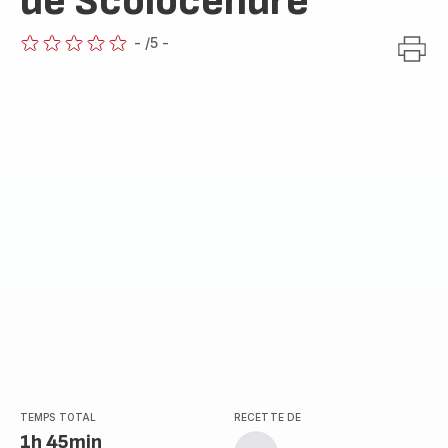
de Scolocendre
-
/5
-
ratings.0
TEMPS TOTAL
RECETTE DE
1h 45min