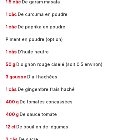
1.5 càc
De garam masala
1 càc
De curcuma en poudre
1 càc
De paprika en poudre
Piment en poudre (option)
1 càs
D'huile neutre
50 g
D'oignon rouge ciselé (soit 0,5 environ)
3 gousse
D'ail hachées
1 càs
De gingembre frais haché
400 g
De tomates concassées
400 g
De sauce tomate
12 cl
De bouillon de légumes
2 càs
De sucre