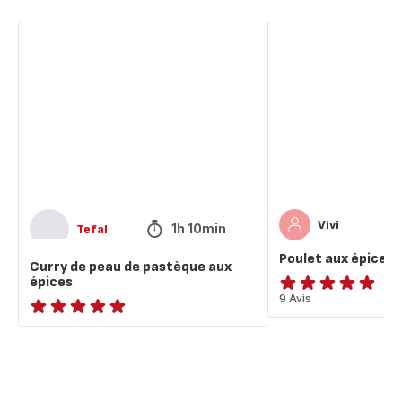
Curry
Poulet
de
aux
peau
épices
de
pastèque
aux
épices
Vivi
1h 10min
Tefal
Poulet aux épices
Curry de peau de pastèque aux
épices
Avis
9 Avis
5
ratings.NaN
étoiles
(moyenne)