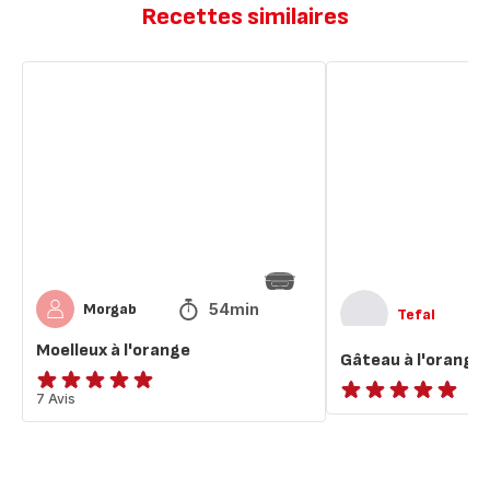
Recettes similaires
Moelleux
Gâteau
à
à
l'orange
l'orange
54min
Morgab
Tefal
Moelleux à l'orange
Gâteau à l'orange
ratings.4.9
7 Avis
ratings.NaN