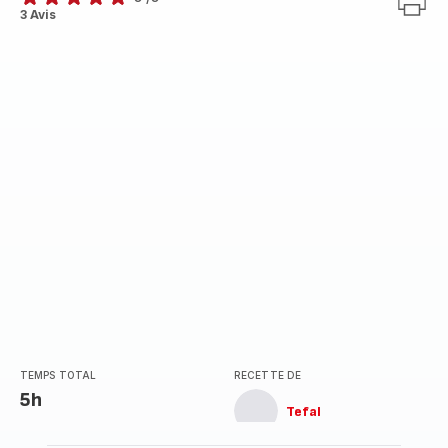
Avis
3 Avis
5
étoiles
(moyenne)
TEMPS TOTAL
RECETTE DE
5h
Tefal