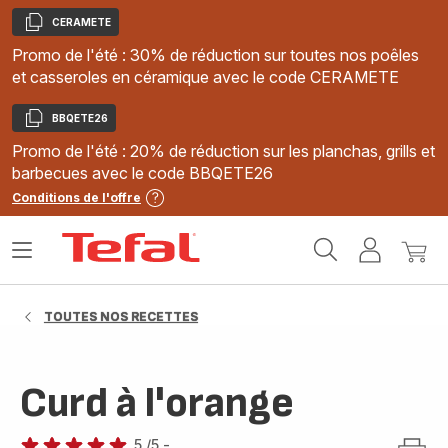
CERAMETE
Copier
Promo de l'été : 30% de réduction sur toutes nos poêles
et casseroles en céramique avec le code CERAMETE
BBQETE26
Copier
Promo de l'été : 20% de réduction sur les planchas, grills et
barbecues avec le code BBQETE26
Conditions de l'offre
Accueil
Ouvrir
Mon
Mon
Tefal
le
compte
panie
menu
TOUTES NOS RECETTES
Curd à l'orange
5
/5
-