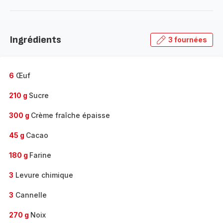
plus...
-
Découvrir
la
Ingrédients
3 fournées
gamme
complète
-
6
Œuf
210 g
Sucre
300 g
Crème fraîche épaisse
45 g
Cacao
180 g
Farine
3
Levure chimique
3
Cannelle
270 g
Noix