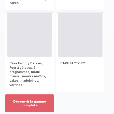
cakes
Cake Factory Délices,
CAKE FACTORY
Four à gâteaux, 5
programmes, mode
manuel, moules muffins,
cakes, madeleines,
verrines
Découvrir la gamme
complète
Voir