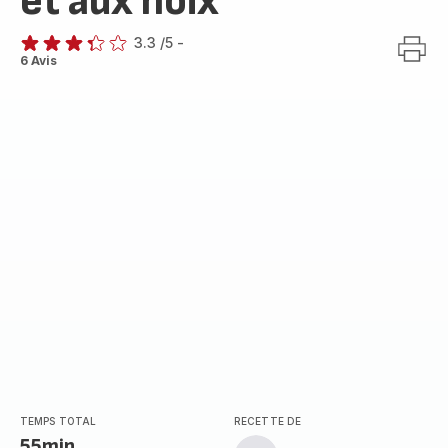
et aux noix
3.3
/5
-
ratings.3.3
6 Avis
TEMPS TOTAL
RECETTE DE
55min