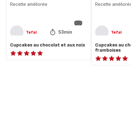
Recette améliorée
Recette améliorée
53min
Tefal
Tefal
Cupcakes au chocolat et aux noix
Cupcakes au choco
framboises
ratings.NaN
ratings.NaN