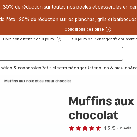
 : 30% de réduction sur toutes nos poêles et casseroles en
e l'été : 20% de réduction sur les planchas, grills et barbec
Conditions de l'offre
Livraison offerte* en 3 jours
90 jours pour changer d’avis
Garantie
oêles & casseroles
Petit électroménager
Ustensiles & moules
Ac
Muffins aux noix et au cœur chocolat
Muffins aux
chocolat
4.5
/5
-
2 Avis
ratings.4.5