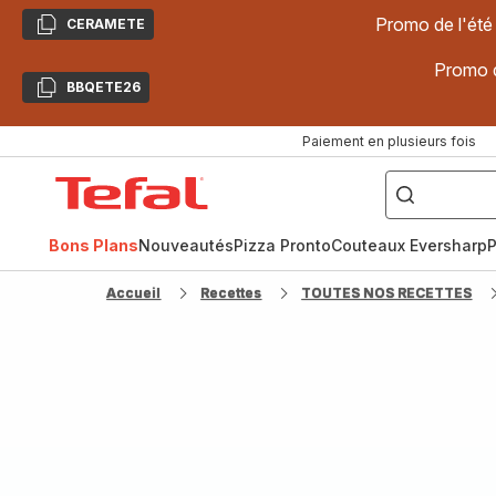
Promo de l'été
CERAMETE
Copier
Promo d
BBQETE26
Copier
Paiement en plusieurs fois
["Poêles
inox,
Accueil
Cake
Factory,
Tefal
Planchas,
Céramique..."]
Bons Plans
Nouveautés
Pizza Pronto
Couteaux Eversharp
P
Accueil
Recettes
TOUTES NOS RECETTES