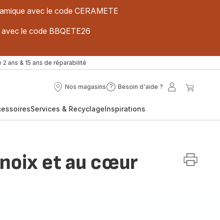
 céramique avec le code CERAMETE
ues avec le code BBQETE26
 2 ans & 15 ans de réparabilité
Nos magasins
Besoin d'aide ?
Nos
Besoin
Mon
Mon
magasins
d'aide
compte
panier
cessoires
Services & Recyclage
Inspirations
?
 noix et au cœur