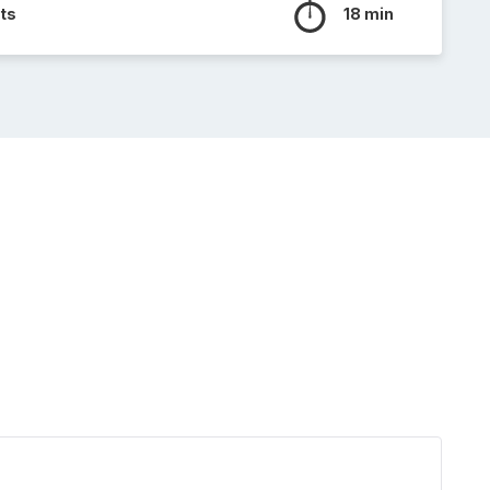
ts
18 min
Muffi
cœur