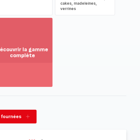
cakes, madeleines,
verrines
écouvrir la gamme
complète
ir
us...
couvrir
amme
mplète
 fournées
rimer
Ajouter
nées
fournées