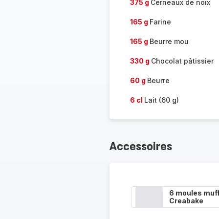
375 g
Cerneaux de noix
165 g
Farine
165 g
Beurre mou
330 g
Chocolat pâtissier
60 g
Beurre
6 cl
Lait (60 g)
Accessoires
6 moules muff
Creabake