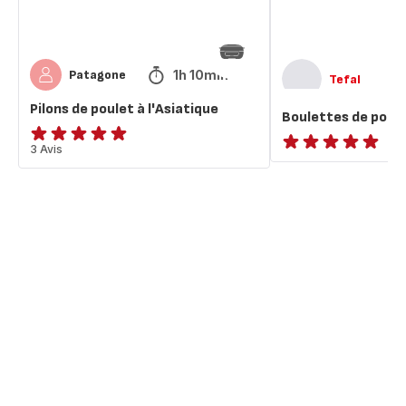
1h 10min
Patagone
Tefal
Pilons de poulet à l'Asiatique
Boulettes de porc 
Avis
3 Avis
ratings.NaN
5
étoiles
(moyenne)