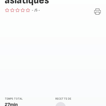
asiatiques
-
/5
-
ratings.0
TEMPS TOTAL
RECETTE DE
27min