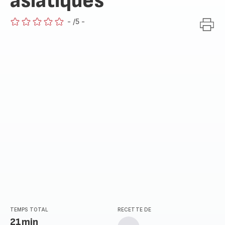
asiatiques
-
/5
-
ratings.0
TEMPS TOTAL
RECETTE DE
21min