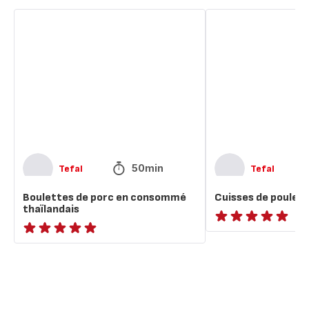
Boulettes
Cuisses
de
de
porc
poulet
en
asiatiques
consommé
thaïlandais
50min
Tefal
Tefal
Boulettes de porc en consommé
Cuisses de poulet 
thaïlandais
ratings.NaN
ratings.NaN