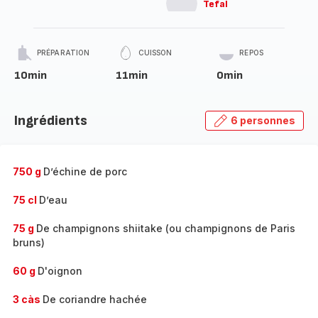
Tefal
PRÉPARATION
CUISSON
REPOS
10min
11min
0min
Ingrédients
6 personnes
750 g
D’échine de porc
75 cl
D’eau
75 g
De champignons shiitake (ou champignons de Paris
bruns)
60 g
D'oignon
3 càs
De coriandre hachée