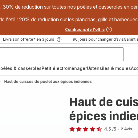
 : 30% de réduction sur toutes nos poêles et casseroles en
e l'été : 20% de réduction sur les planchas, grills et barbec
Conditions de l'offre
Livraison offerte* en 3 jours
90 jours pour changer d’avis
Garantie
oêles & casseroles
Petit électroménager
Ustensiles & moules
Ac
Haut de cuisses de poulet aux épices indiennes
Haut de cui
épices indi
4.5
/5
-
2 Avis
ratings.4.5