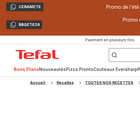
Promo de l'été
CERAMETE
Copier
Promo d
BBQETE26
Copier
Paiement en plusieurs fois
["Poêles
inox,
Accueil
Cake
Factory,
Tefal
Planchas,
Céramique..."]
Bons Plans
Nouveautés
Pizza Pronto
Couteaux Eversharp
P
Accueil
Recettes
TOUTES NOS RECETTES