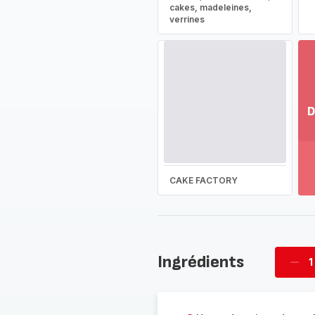
cakes, madeleines,
verrines
D
Vo
pl
-
Dé
CAKE FACTORY
la
g
co
-
Ingrédients
1
Supp
four