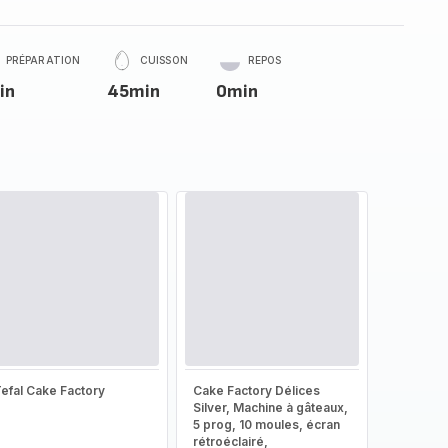
PRÉPARATION
CUISSON
REPOS
in
45min
0min
efal Cake Factory
Cake Factory Délices
Silver, Machine à gâteaux,
5 prog, 10 moules, écran
rétroéclairé,