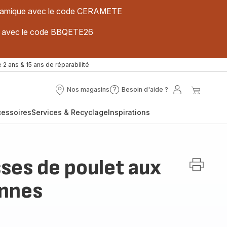
 céramique avec le code CERAMETE
ues avec le code BBQETE26
 2 ans & 15 ans de réparabilité
Nos magasins
Besoin d'aide ?
Nos
Besoin
Mon
Mon
magasins
d'aide
compte
panier
cessoires
Services & Recyclage
Inspirations
?
sses de poulet aux
ennes