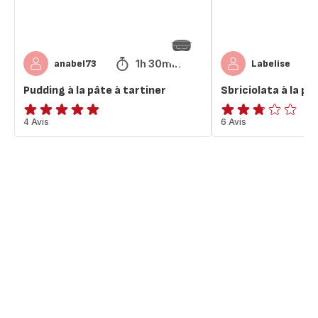
1h 30min
anabel73
Labelise
Pudding à la pâte à tartiner
Sbriciolata à la pâ
ratings.4.8
4 Avis
ratings.2.7
6 Avis