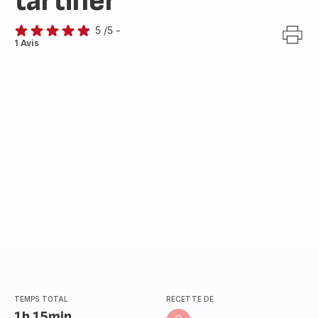
tartiner
5
/5
-
Avis
1 Avis
5
étoiles
(moyenne)
TEMPS TOTAL
RECETTE DE
1h 15min