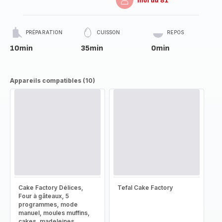
moi du 81
PRÉPARATION
CUISSON
REPOS
10min
35min
0min
Appareils compatibles (10)
Cake Factory Délices,
Tefal Cake Factory
Four à gâteaux, 5
programmes, mode
manuel, moules muffins,
cakes, madeleines,