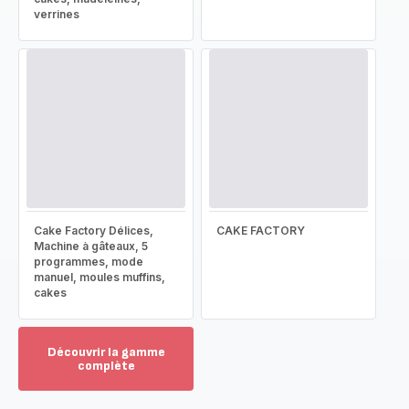
verrines
Cake Factory Délices,
CAKE FACTORY
Machine à gâteaux, 5
programmes, mode
manuel, moules muffins,
cakes
Découvrir la gamme
complète
Voir
plus...