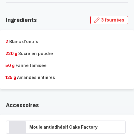
-
Découvrir
la
Ingrédients
3 fournées
gamme
complète
-
2
Blanc d'oeufs
220 g
Sucre en poudre
50 g
Farine tamisée
125 g
Amandes entières
Accessoires
Moule antiadhésif Cake Factory