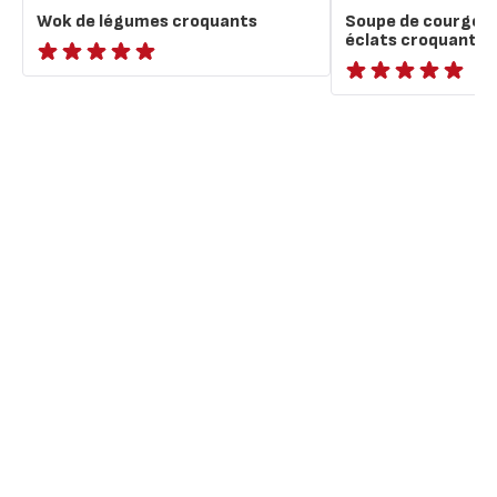
Wok de légumes croquants
Soupe de courge 
éclats croquants
ratings.NaN
ratings.NaN