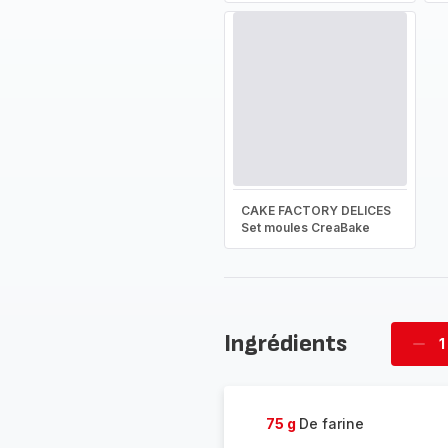
CAKE FACTORY DELICES
Set moules CreaBake
Ingrédients
1
Supp
four
75 g
De farine