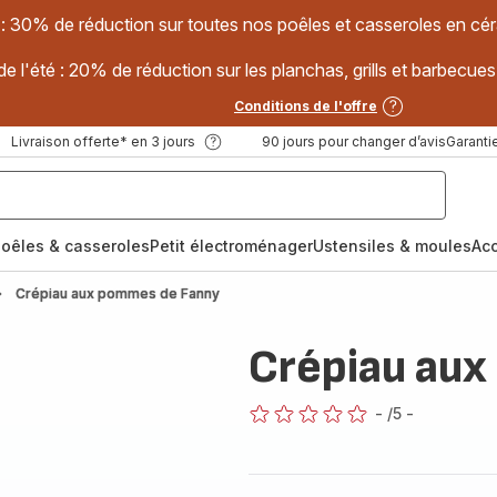
 : 30% de réduction sur toutes nos poêles et casseroles en
e l'été : 20% de réduction sur les planchas, grills et barbec
Conditions de l'offre
Livraison offerte* en 3 jours
90 jours pour changer d’avis
Garantie
oêles & casseroles
Petit électroménager
Ustensiles & moules
Ac
Crépiau aux pommes de Fanny
Crépiau au
-
/5
-
ratings.0