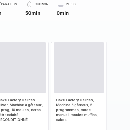
ÉPARATION
CUISSON
REPOS
n
50min
0min
ake Factory Délices
Cake Factory Délices,
ilver, Machine à gâteaux,
Machine à gâteaux, 5
 prog, 10 moules, écran
programmes, mode
étroéclairé,
manuel, moules muffins,
RECONDITIONNÉ
cakes