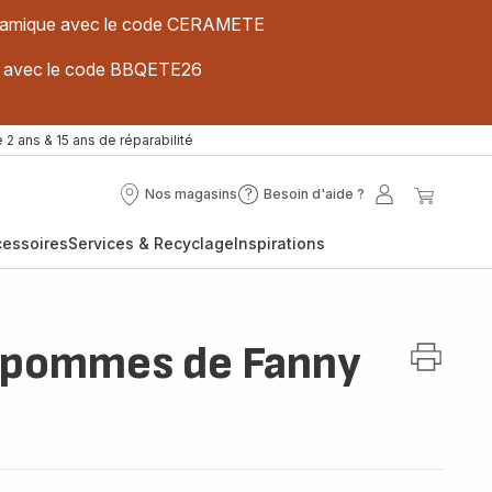
 céramique avec le code CERAMETE
ues avec le code BBQETE26
 2 ans & 15 ans de réparabilité
Nos magasins
Besoin d'aide ?
Nos
Besoin
Mon
Mon
magasins
d'aide
compte
panier
cessoires
Services & Recyclage
Inspirations
?
x pommes de Fanny