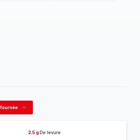
 fournée
rimer
Ajouter
née
fournée
2.5 g
De levure