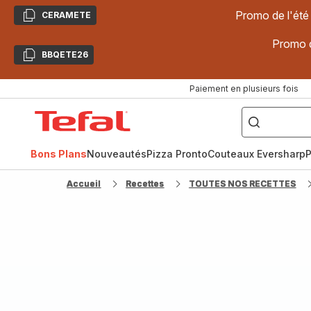
Promo de l'été
CERAMETE
Copier
Promo d
BBQETE26
Copier
Paiement en plusieurs fois
["Poêles
inox,
Accueil
Cake
Factory,
Tefal
Planchas,
Céramique..."]
Bons Plans
Nouveautés
Pizza Pronto
Couteaux Eversharp
P
Accueil
Recettes
TOUTES NOS RECETTES