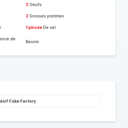
2
Oeufs
2
Grosses pommes
é
1 pincée
De sel
sence de
Beurre
ésif Cake Factory