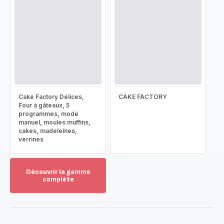
Cake Factory Délices,
CAKE FACTORY
Four à gâteaux, 5
programmes, mode
manuel, moules muffins,
cakes, madeleines,
verrines
Découvrir la gamme
complète
Voir
plus...
-
Découvrir