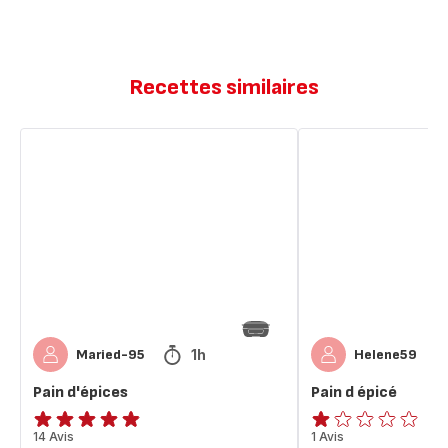
Recettes similaires
Pain
Pain
d'épices
d
épicé
1h
Maried-95
Helene59
Pain d'épices
Pain d épicé
ratings.4.8
14 Avis
Avis
1 Avis