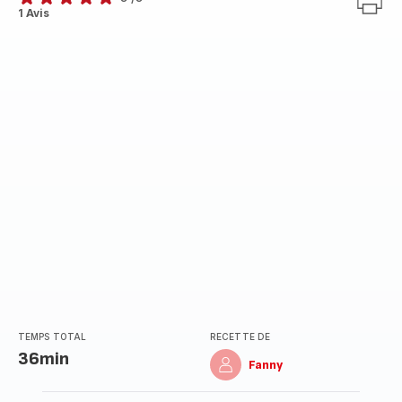
Avis
1 Avis
5
étoiles
(moyenne)
TEMPS TOTAL
RECETTE DE
36min
Fanny