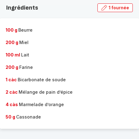
la
Ingrédients
1 fournée
gamme
complète
-
100 g
Beurre
200 g
Miel
100 ml
Lait
200 g
Farine
1 càc
Bicarbonate de soude
2 càc
Mélange de pain d’épice
4 càs
Marmelade d’orange
50 g
Cassonade