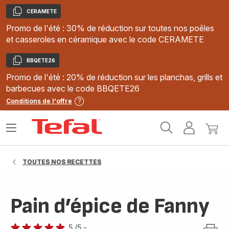
CERAMETE
Copier
Promo de l'été : 30% de réduction sur toutes nos poêles
et casseroles en céramique avec le code CERAMETE
BBQETE26
Copier
Promo de l'été : 20% de réduction sur les planchas, grills et
barbecues avec le code BBQETE26
Conditions de l'offre
Accueil
Ouvrir
Mon
Mon
Tefal
le
compte
panie
menu
TOUTES NOS RECETTES
Pain d’épice de Fanny
5
/5
-