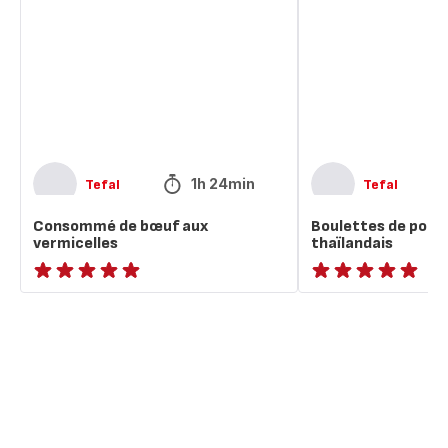
bœuf
porc
aux
en
vermicelles
consommé
thaïlandais
1h 24min
Tefal
Tefal
Consommé de bœuf aux
Boulettes de por
vermicelles
thaïlandais
ratings.NaN
ratings.NaN