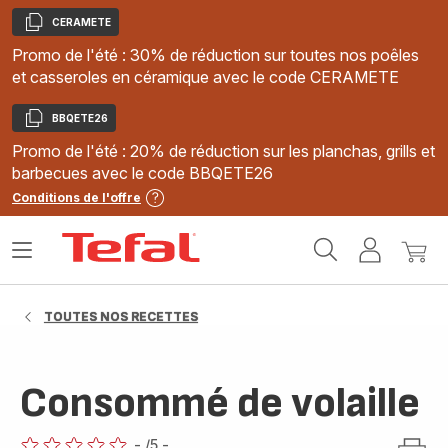
CERAMETE
Copier
Promo de l'été : 30% de réduction sur toutes nos poêles
et casseroles en céramique avec le code CERAMETE
BBQETE26
Copier
Promo de l'été : 20% de réduction sur les planchas, grills et
barbecues avec le code BBQETE26
Conditions de l'offre
Accueil
Ouvrir
Mon
Mon
Tefal
le
compte
panie
menu
TOUTES NOS RECETTES
Consommé de volaille
-
/5
-