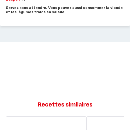
Servez sans attendre. Vous pouvez aussi consommer la viande
et les légumes froids en salade.
Recettes similaires
Consommé
Boulettes
de
de