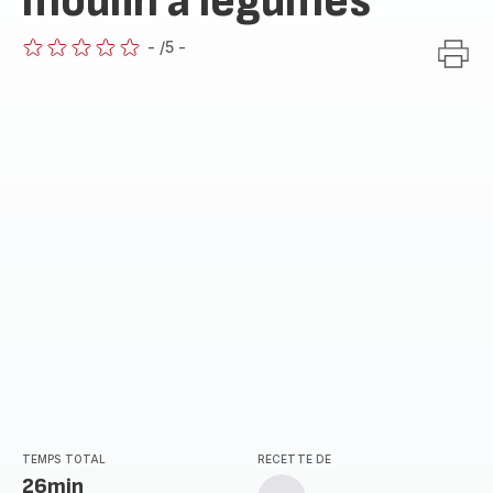
moulin à légumes
-
/5
-
ratings.0
TEMPS TOTAL
RECETTE DE
26min