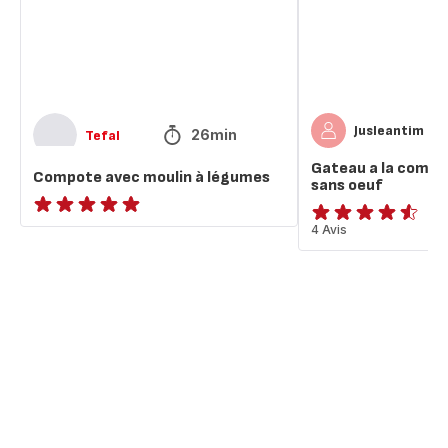
pomme
sans
oeuf
Jusleantim
26min
Tefal
Gateau a la comp
Compote avec moulin à légumes
sans oeuf
ratings.NaN
ratings.4.5
4 Avis