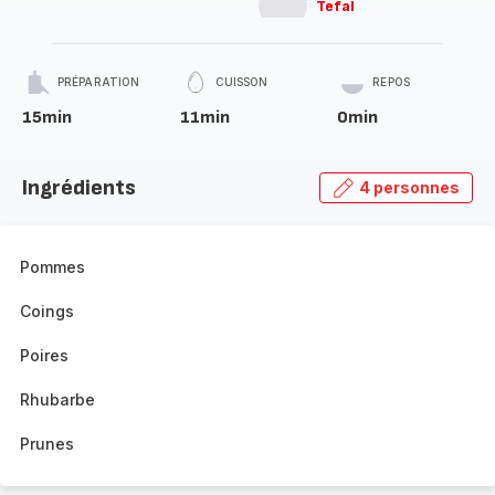
Tefal
PRÉPARATION
CUISSON
REPOS
15min
11min
0min
Ingrédients
4 personnes
Pommes
Coings
Poires
Rhubarbe
Prunes