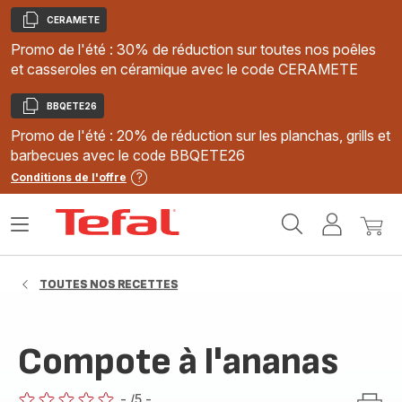
CERAMETE
Copier
Promo de l'été : 30% de réduction sur toutes nos poêles
et casseroles en céramique avec le code CERAMETE
BBQETE26
Copier
Promo de l'été : 20% de réduction sur les planchas, grills et
barbecues avec le code BBQETE26
Conditions de l'offre
Accueil
Ouvrir
Mon
Mon
Tefal
le
compte
panie
menu
TOUTES NOS RECETTES
Compote à l'ananas
-
/5
-