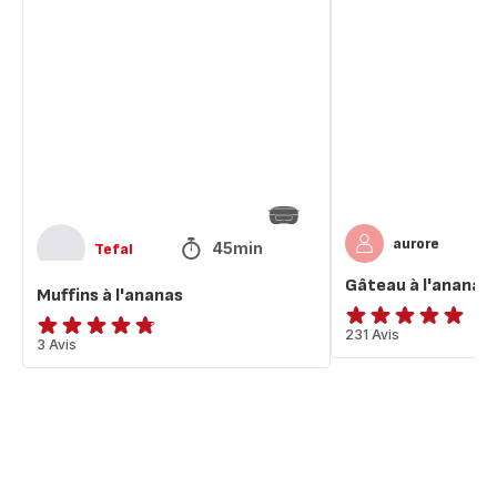
Muffins
Gâteau
à
à
l'ananas
l'ananas
aurore
45min
Tefal
Gâteau à l'ananas
Muffins à l'ananas
ratings.4.9
231 Avis
ratings.4.7
3 Avis