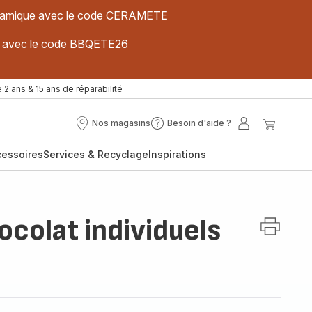
 céramique avec le code CERAMETE
ues avec le code BBQETE26
 2 ans & 15 ans de réparabilité
Nos magasins
Besoin d'aide ?
Nos
Besoin
Mon
Mon
magasins
d'aide
compte
panier
cessoires
Services & Recyclage
Inspirations
?
ocolat individuels