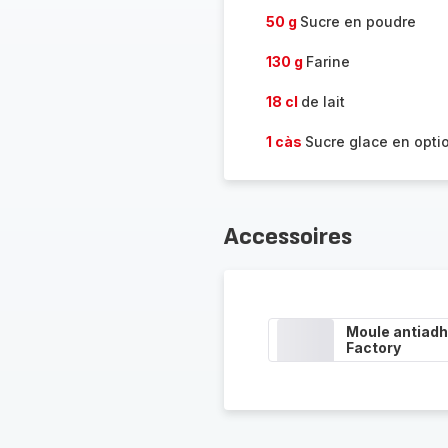
50 g
Sucre en poudre
130 g
Farine
18 cl
de lait
1 càs
Sucre glace en opti
Accessoires
Moule antiadh
Factory