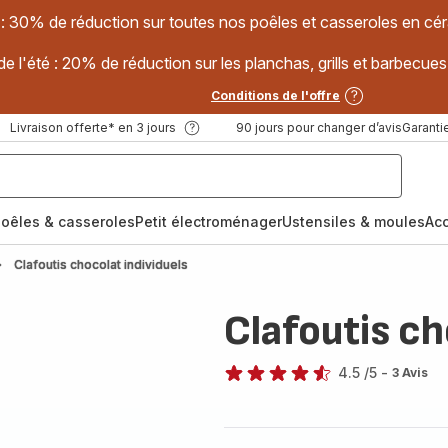
 : 30% de réduction sur toutes nos poêles et casseroles en
e l'été : 20% de réduction sur les planchas, grills et barbec
Conditions de l'offre
Livraison offerte* en 3 jours
90 jours pour changer d’avis
Garantie
oêles & casseroles
Petit électroménager
Ustensiles & moules
Ac
Clafoutis chocolat individuels
Clafoutis ch
4.5
/5
-
3 Avis
ratings.4.5