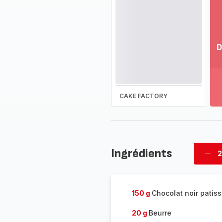
D
Vo
pl
-
Dé
CAKE FACTORY
la
g
co
-
Ingrédients
2
Supp
four
150 g
Chocolat noir patiss
20 g
Beurre