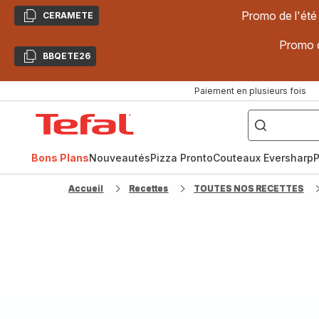
Promo de l'été
CERAMETE
Copier
Promo d
BBQETE26
Copier
Paiement en plusieurs fois
["Poêles
inox,
Accueil
Cake
Factory,
Tefal
Planchas,
Céramique..."]
Bons Plans
Nouveautés
Pizza Pronto
Couteaux Eversharp
P
Accueil
Recettes
TOUTES NOS RECETTES