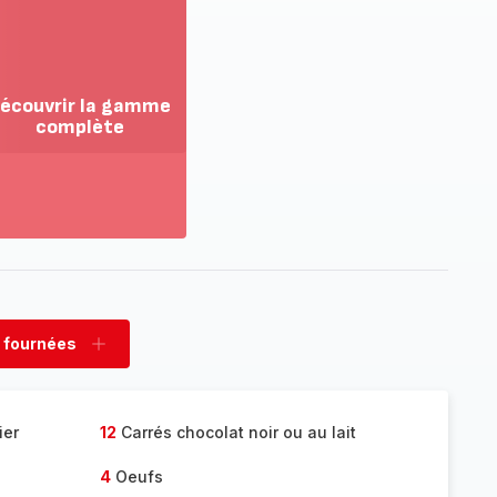
écouvrir la gamme
complète
ir
us...
couvrir
amme
mplète
 fournées
rimer
Ajouter
nées
fournées
ier
12
Carrés chocolat noir ou au lait
4
Oeufs