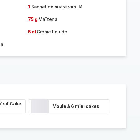
1
Sachet de sucre vanillé
75 g
Maïzena
5 cl
Creme liquide
on
ésif Cake
Moule à 6 mini cakes