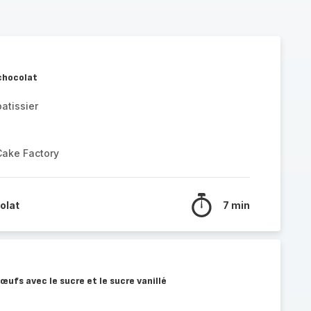
 chocolat
atissier
Cake Factory
olat
7 min
œufs avec le sucre et le sucre vanillé