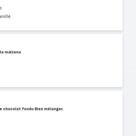
e
nillé
 la maïzena
 le chocolat fondu Bien mélanger.