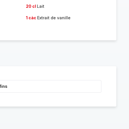
20 cl
Lait
1 càc
Extrait de vanille
fins