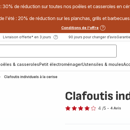
 : 30% de réduction sur toutes nos poêles et casseroles en
e l'été : 20% de réduction sur les planchas, grills et barbec
Conditions de l'offre
Livraison offerte* en 3 jours
90 jours pour changer d’avis
Garantie
oêles & casseroles
Petit électroménager
Ustensiles & moules
Ac
Clafoutis individuels à la cerise
Clafoutis ind
4
/5
-
4 Avis
Avis
4
étoiles