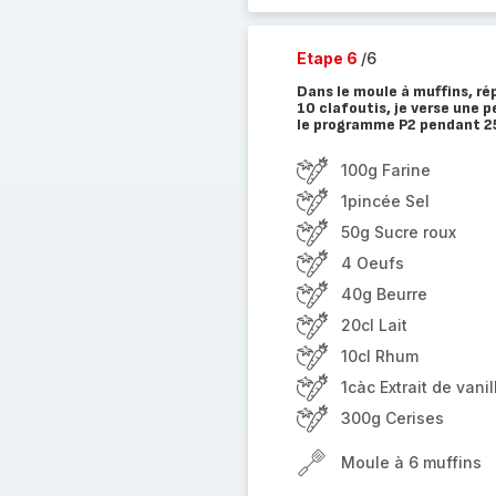
Etape 6
/6
Dans le moule à muffins, rép
10 clafoutis, je verse une
le programme P2 pendant 2
100g Farine
1pincée Sel
50g Sucre roux
4 Oeufs
40g Beurre
20cl Lait
10cl Rhum
1càc Extrait de vanil
300g Cerises
Moule à 6 muffins