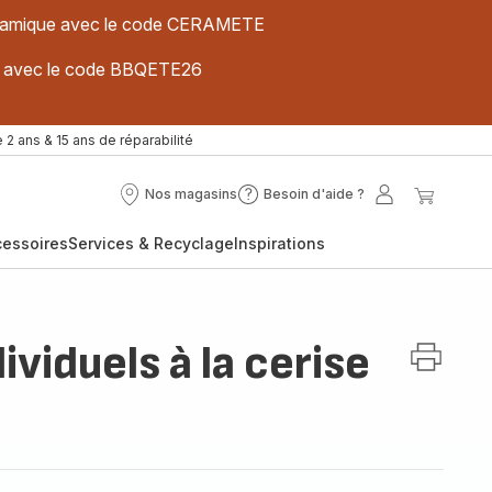
 céramique avec le code CERAMETE
ues avec le code BBQETE26
 2 ans & 15 ans de réparabilité
Nos magasins
Besoin d'aide ?
Nos
Besoin
Mon
Mon
magasins
d'aide
compte
panier
cessoires
Services & Recyclage
Inspirations
?
ividuels à la cerise