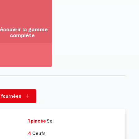
écouvrir la gamme
complète
ir
us...
couvrir
amme
mplète
 fournées
rimer
Ajouter
nées
fournées
1 pincée
Sel
4
Oeufs