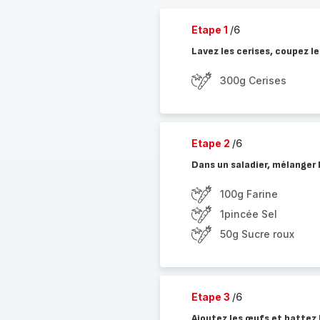
Etape 1
/6
Lavez les cerises, coupez l
300g Cerises
Etape 2
/6
Dans un saladier, mélanger la
100g Farine
1pincée Sel
50g Sucre roux
Etape 3
/6
Ajoutez les œufs et battez 