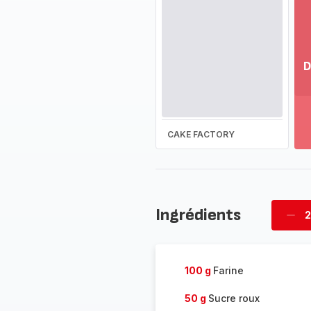
D
Vo
pl
-
Dé
CAKE FACTORY
la
g
co
-
Ingrédients
2
Supp
four
100 g
Farine
50 g
Sucre roux