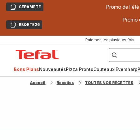
Promo de l'été
CERAMETE
Copier
Promo d
BBQETE26
Copier
Paiement en plusieurs fois
["Poêles
inox,
Accueil
Cake
Factory,
Tefal
Planchas,
Céramique..."]
Bons Plans
Nouveautés
Pizza Pronto
Couteaux Eversharp
P
Accueil
Recettes
TOUTES NOS RECETTES