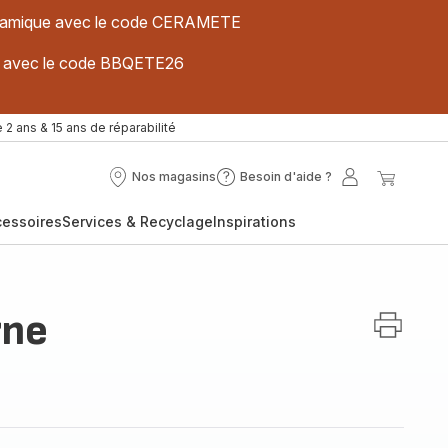
 céramique avec le code CERAMETE
ues avec le code BBQETE26
 2 ans & 15 ans de réparabilité
Nos magasins
Besoin d'aide ?
Nos
Besoin
Mon
Mon
magasins
d'aide
compte
panier
cessoires
Services & Recyclage
Inspirations
?
rne