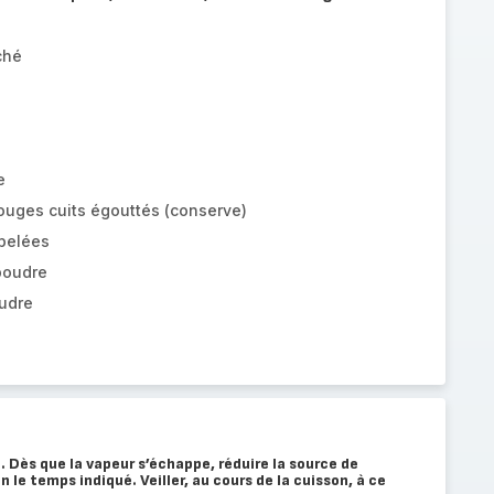
ché
e
ouges cuits égouttés (conserve)
 pelées
poudre
oudre
Dès que la vapeur s’échappe, réduire la source de
n le temps indiqué. Veiller, au cours de la cuisson, à ce