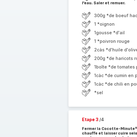
l’eau. Saler et remuer.
300g *de boeuf ha
1 *oignon
1gousse *d'ail
1 *poivron rouge
2càs *d'huile d'oliv
200g *de haricots r
1boîte *de tomates
1càc *de cumin en 
1càc *de chili en p
*sel
Etape 3
/4
Fermer la Cocotte-Minute®. 
chauffe et laisser cuire selo