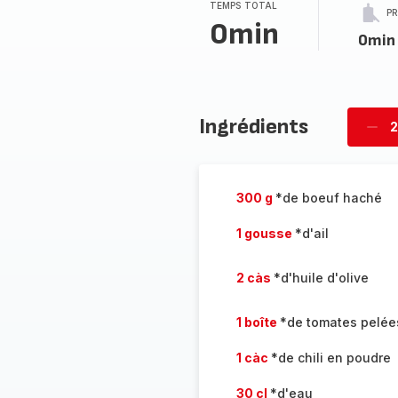
TEMPS TOTAL
P
0min
0min
Ingrédients
2
Supp
per
300 g
*de boeuf haché
1 gousse
*d'ail
2 càs
*d'huile d'olive
1 boîte
*de tomates pelée
1 càc
*de chili en poudre
30 cl
*d'eau