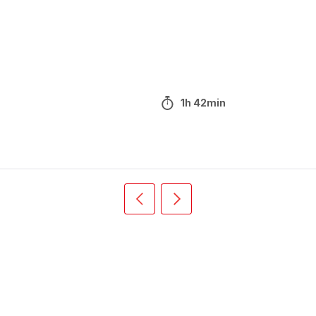
1h 42min
Précédent
Suivant
Recipe
Recipe
card
card
slider
slider