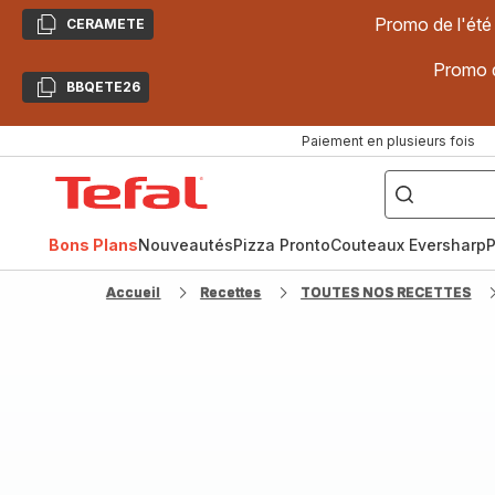
Promo de l'été
CERAMETE
Copier
Promo d
BBQETE26
Copier
Paiement en plusieurs fois
["Poêles
inox,
Accueil
Cake
Factory,
Tefal
Planchas,
Céramique..."]
Bons Plans
Nouveautés
Pizza Pronto
Couteaux Eversharp
P
Accueil
Recettes
TOUTES NOS RECETTES