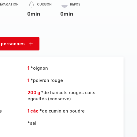
RÉPARATION
CUISSON
REPOS
0min
0min
 personnes
rimer
Ajouter
sonnes
personnes
1
*oignon
1
*poivron rouge
200 g
*de haricots rouges cuits
égouttés (conserve)
s
1 càc
*de cumin en poudre
*sel