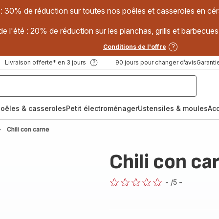
 : 30% de réduction sur toutes nos poêles et casseroles en
e l'été : 20% de réduction sur les planchas, grills et barbec
Conditions de l'offre
Livraison offerte* en 3 jours
90 jours pour changer d’avis
Garantie
oêles & casseroles
Petit électroménager
Ustensiles & moules
Ac
Chili con carne
Chili con ca
-
/5
-
ratings.0