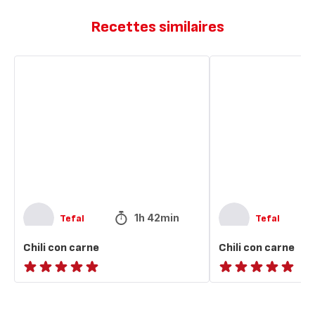
Recettes similaires
Chili
Chili
con
con
carne
carne
1h 42min
Tefal
Tefal
Chili con carne
Chili con carne
ratings.NaN
ratings.NaN