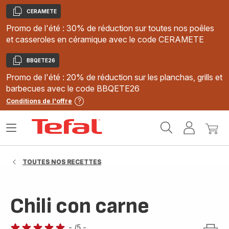
CERAMETE
Copier
Promo de l'été : 30% de réduction sur toutes nos poêles
et casseroles en céramique avec le code CERAMETE
BBQETE26
Copier
Promo de l'été : 20% de réduction sur les planchas, grills et
barbecues avec le code BBQETE26
Conditions de l'offre
Accueil
Ouvrir
Mon
Mon
Tefal
le
compte
panie
menu
TOUTES NOS RECETTES
Chili con carne
-
/5
-