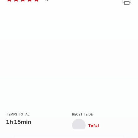
Avis
5
étoiles
(moyenne)
TEMPS TOTAL
RECETTE DE
1h 15min
Tefal