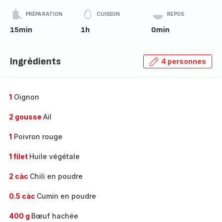
PRÉPARATION
CUISSON
REPOS
15min
1h
0min
Ingrédients
4 personnes
1
Oignon
2 gousse
Ail
1
Poivron rouge
1 filet
Huile végétale
2 càc
Chili en poudre
0.5 càc
Cumin en poudre
400 g
Bœuf hachée