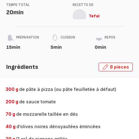
TEMPS TOTAL
RECETTE DE
20min
Tefal
PRÉPARATION
CUISSON
REPOS
15min
5min
0min
Ingrédients
8 pièces
300 g
de pâte à pizza (ou pâte feuilletée à défaut)
200 g
de sauce tomate
70 g
de mozzarelle taillée en dés
40 g
d’olives noires dénoyautées émincées
20 g
(1 cs) de pignons grillés