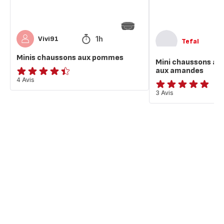
1h
Vivi91
Tefal
Minis chaussons aux pommes
Mini chaussons a
aux amandes
ratings.4.4
4 Avis
ratings.4.8
3 Avis