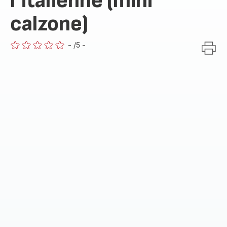
l’italienne (mini
calzone)
-
/5
-
ratings.0