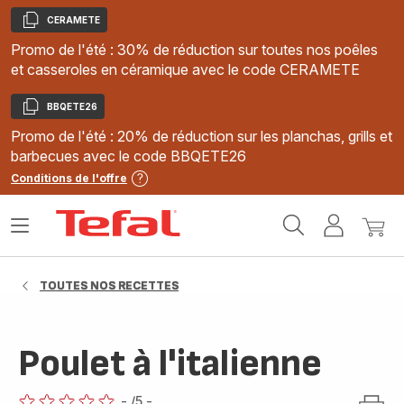
CERAMETE
Copier
Promo de l'été : 30% de réduction sur toutes nos poêles
et casseroles en céramique avec le code CERAMETE
BBQETE26
Copier
Promo de l'été : 20% de réduction sur les planchas, grills et
barbecues avec le code BBQETE26
Conditions de l'offre
Accueil
Ouvrir
Mon
Mon
Tefal
le
compte
panie
menu
TOUTES NOS RECETTES
Poulet à l'italienne
-
/5
-