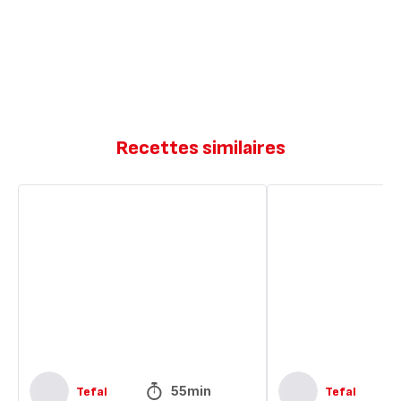
Recettes similaires
One-
Gaufres
Pot
à
poulet
l'italienne
à
l’italienne
55min
Tefal
Tefal