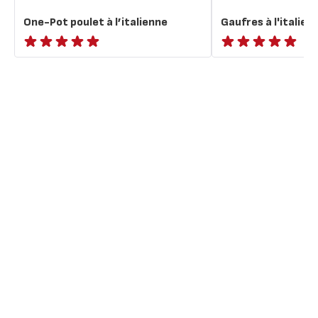
One-Pot poulet à l’italienne
Gaufres à l'italien
ratings.NaN
ratings.NaN