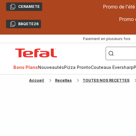
Promo de l'été
CERAMETE
Copier
Promo d
BBQETE26
Copier
Paiement en plusieurs fois
["Poêles
inox,
Accueil
Cake
Factory,
Tefal
Planchas,
Céramique..."]
Bons Plans
Nouveautés
Pizza Pronto
Couteaux Eversharp
P
Accueil
Recettes
TOUTES NOS RECETTES