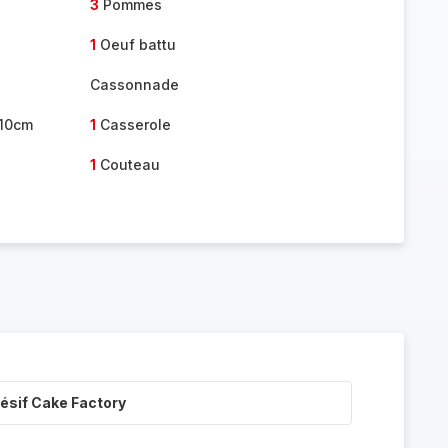
3
Pommes
1
Oeuf battu
Cassonnade
 10cm
1
Casserole
1
Couteau
ésif Cake Factory