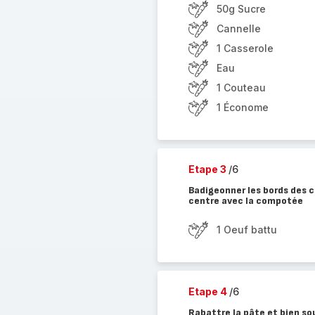
50g Sucre
Cannelle
1 Casserole
Eau
1 Couteau
1 Économe
Etape 3
/6
Badigeonner les bords des ce
centre avec la compotée
1 Oeuf battu
Etape 4
/6
Rabattre la pâte et bien so