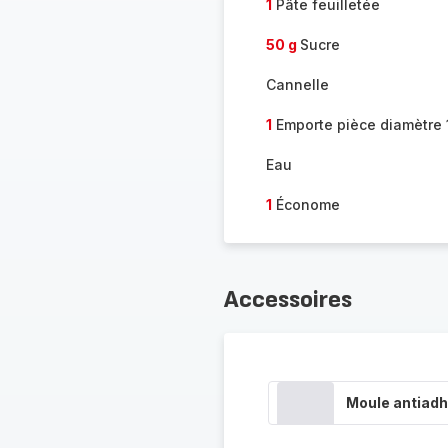
1
Pâte feuilletée
50 g
Sucre
Cannelle
1
Emporte pièce diamètre
Eau
1
Économe
Accessoires
Moule antiadh