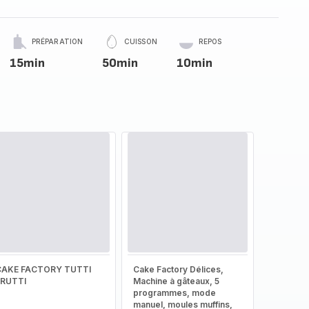
PRÉPARATION
CUISSON
REPOS
15min
50min
10min
CAKE FACTORY TUTTI
Cake Factory Délices,
FRUTTI
Machine à gâteaux, 5
programmes, mode
manuel, moules muffins,