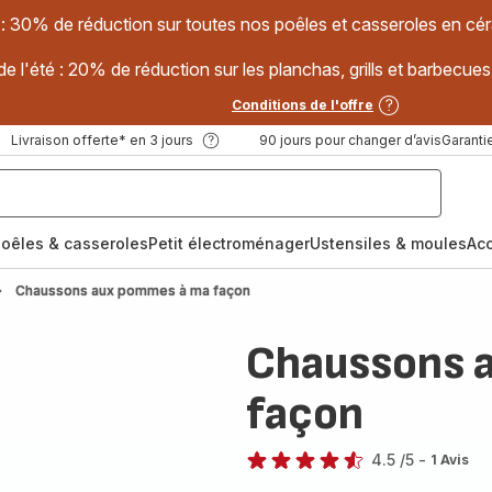
 : 30% de réduction sur toutes nos poêles et casseroles en
e l'été : 20% de réduction sur les planchas, grills et barbec
Conditions de l'offre
Livraison offerte* en 3 jours
90 jours pour changer d’avis
Garantie
oêles & casseroles
Petit électroménager
Ustensiles & moules
Ac
Chaussons aux pommes à ma façon
Chaussons 
façon
4.5
/5
-
1 Avis
ratings.4.5