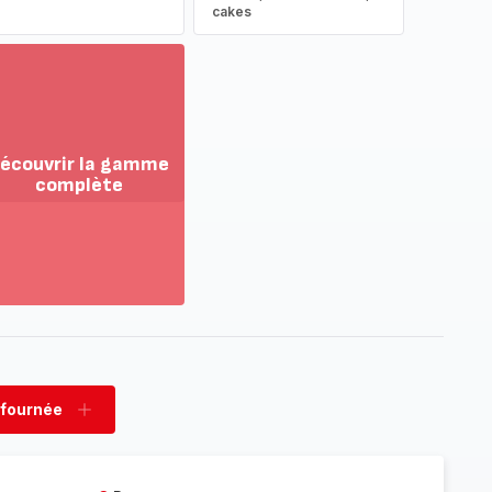
cakes
écouvrir la gamme
complète
ir
us...
couvrir
amme
mplète
 fournée
rimer
Ajouter
née
fournée