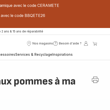
 céramique avec le code CERAMETE
ues avec le code BBQETE26
 2 ans & 15 ans de réparabilité
Nos magasins
Besoin d'aide ?
Nos
Besoin
Mon
Mon
magasins
d'aide
compte
panier
cessoires
Services & Recyclage
Inspirations
?
aux pommes à ma