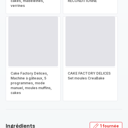
cakes, madeleines,
RECONDITIONNÉ
verrines
Cake Factory Délices,
CAKE FACTORY DELICES
Machine à gâteaux, 5
Set moules CreaBake
programmes, mode
manuel, moules muffins,
cakes
Ingrédients
1 fournée