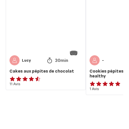
aux
pépites
pépites
de
de
chocolat
chocolat
healthy
30min
Lucy
-
Cakes aux pépites de chocolat
Cookies pépites d
healthy
ratings.4.5
11 Avis
Avis
1 Avis
5
étoiles
(moyenne)