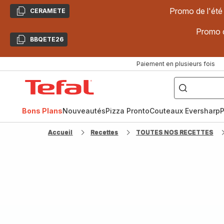
Promo de l'été
CERAMETE
Copier
Promo d
BBQETE26
Copier
Paiement en plusieurs fois
["Poêles
inox,
Accueil
Cake
Factory,
Tefal
Planchas,
Céramique..."]
Bons Plans
Nouveautés
Pizza Pronto
Couteaux Eversharp
P
Accueil
Recettes
TOUTES NOS RECETTES