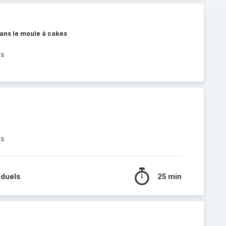
ans le moule à cakes
es
es
iduels
25 min