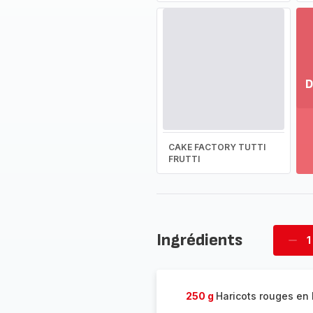
D
Vo
pl
-
CAKE FACTORY TUTTI
Dé
FRUTTI
la
g
co
-
Ingrédients
1
Supp
four
250 g
Haricots rouges en 