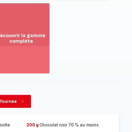
écouvrir la gamme
complète
ir
us...
couvrir
amme
mplète
 fournée
rimer
Ajouter
née
fournée
boîte
200 g
Chocolat noir 70 % au moins