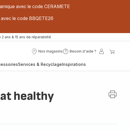
 céramique avec le code CERAMETE
ues avec le code BBQETE26
 2 ans & 15 ans de réparabilité
Nos magasins
Besoin d'aide ?
Nos
Besoin
Mon
Mon
magasins
d'aide
compte
panier
cessoires
Services & Recyclage
Inspirations
?
at healthy