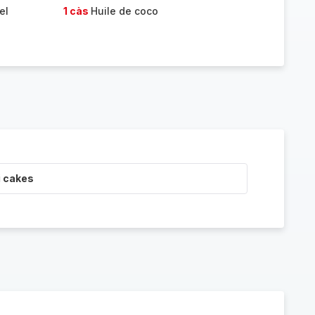
el
1 càs
Huile de coco
i cakes