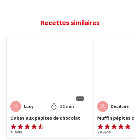
Recettes similaires
Cakes
Muffin
aux
pépites
pépites
choco
de
chocolat
30min
Lucy
Doodooe
Cakes aux pépites de chocolat
Muffin pépites ch
ratings.4.5
11 Avis
ratings.4.8
24 Avis