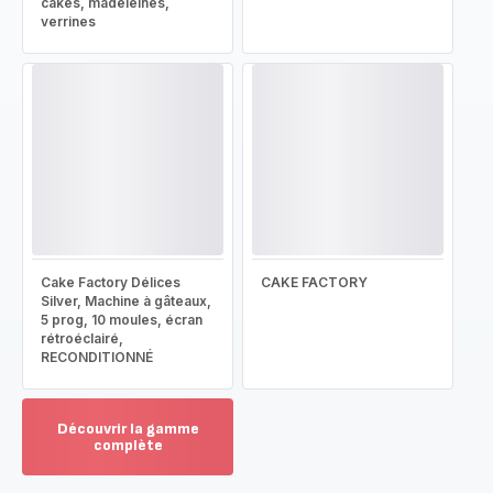
cakes, madeleines,
verrines
Cake Factory Délices
CAKE FACTORY
Silver, Machine à gâteaux,
5 prog, 10 moules, écran
rétroéclairé,
RECONDITIONNÉ
Découvrir la gamme
complète
Voir
plus...