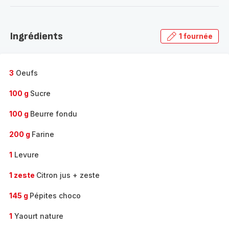
-
Découvrir
la
Ingrédients
1 fournée
gamme
complète
-
3
Oeufs
100 g
Sucre
100 g
Beurre fondu
200 g
Farine
1
Levure
1 zeste
Citron jus + zeste
145 g
Pépites choco
1
Yaourt nature