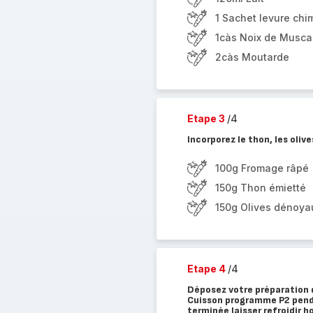
1 Sachet levure chi
1càs Noix de Musca
2càs Moutarde
Etape 3
/4
Incorporez le thon, les oliv
100g Fromage râpé
150g Thon émietté
150g Olives dénoya
Etape 4
/4
Déposez votre préparation d
Cuisson programme P2 penda
terminée laisser refroidir 