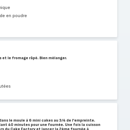
mique
de en poudre
es et le fromage râpé. Bien mélanger.
utées
ans le moule à 6 mini cakes au 3/4 de l'empreinte.
nt 40 minutes pour une fournée. Une fois la cuisson
hors du Cake Factory et lancez la 2ème fournée à