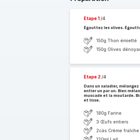
Etape 1
/4
Égouttez les olives. Égoutt
150g Thon émietté
150g Olives dénoya
Etape 2
/4
Dans un saladier, mélangez l
entier un par un. Bien mélang
muscade et la moutarde. Bi
et lisse.
180g Farine
3 Œufs entiers
2càs Crème fraîche
120ml Lait