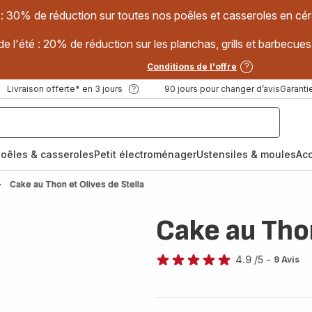
 : 30% de réduction sur toutes nos poêles et casseroles en
e l'été : 20% de réduction sur les planchas, grills et barbec
Conditions de l'offre
Livraison offerte* en 3 jours
90 jours pour changer d’avis
Garantie
oêles & casseroles
Petit électroménager
Ustensiles & moules
Ac
Cake au Thon et Olives de Stella
Cake au Thon
4.9
/5
-
9 Avis
ratings.4.9