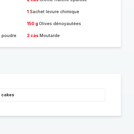
1
Sachet levure chimique
150 g
Olives dénoyautées
 poudre
2 càs
Moutarde
i cakes