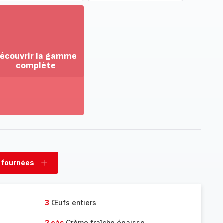
écouvrir la gamme
complète
ir
us...
couvrir
amme
mplète
 fournées
rimer
Ajouter
nées
fournées
3
Œufs entiers
2 càs
Crème fraîche épaisse