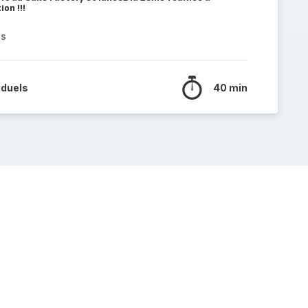
on !!!
es
iduels
40 min