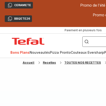
Promo de l'été
CERAMETE
Copier
Promo d
BBQETE26
Copier
Paiement en plusieurs fois
["Poêles
inox,
Accueil
Cake
Factory,
Tefal
Planchas,
Céramique..."]
Bons Plans
Nouveautés
Pizza Pronto
Couteaux Eversharp
P
Accueil
Recettes
TOUTES NOS RECETTES