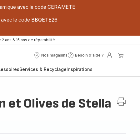
 céramique avec le code CERAMETE
ues avec le code BBQETE26
 2 ans & 15 ans de réparabilité
Nos magasins
Besoin d'aide ?
Nos
Besoin
Mon
Mon
magasins
d'aide
compte
panier
cessoires
Services & Recyclage
Inspirations
?
 et Olives de Stella