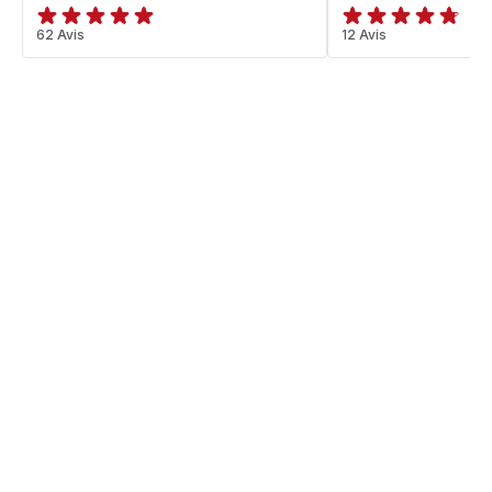
ratings.4.9
62 Avis
ratings.4.7
12 Avis