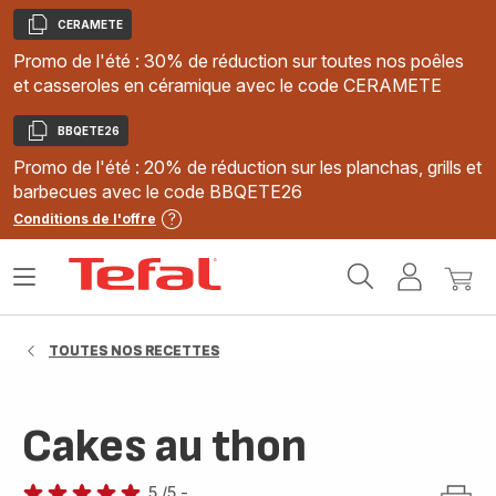
CERAMETE
Copier
Promo de l'été : 30% de réduction sur toutes nos poêles
et casseroles en céramique avec le code CERAMETE
BBQETE26
Copier
Promo de l'été : 20% de réduction sur les planchas, grills et
barbecues avec le code BBQETE26
Conditions de l'offre
Accueil
Ouvrir
Mon
Mon
Tefal
le
compte
panie
menu
TOUTES NOS RECETTES
Cakes au thon
5
/5
-