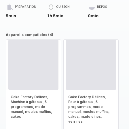
PRÉPARATION
CUISSON
REPOS
5min
1h 5min
0min
Appareils compatibles (4)
Cake Factory Délices,
Cake Factory Délices,
Machine à gâteaux, 5
Four à gâteaux, 5
programmes, mode
programmes, mode
manuel, moules muffins,
manuel, moules muffins,
cakes
cakes, madeleines,
verrines