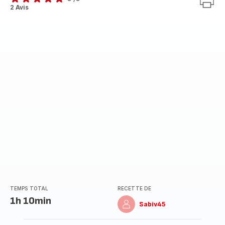
Avis
2 Avis
5
étoiles
(moyenne)
TEMPS TOTAL
RECETTE DE
1h 10min
Sabiv45