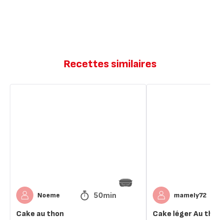
Recettes similaires
Cake
Cake
au
léger
thon
Au
thon
50min
Noeme
mamely72
Cake au thon
Cake léger Au tho