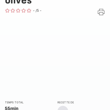
olives
-
/5
-
ratings.0
TEMPS TOTAL
RECETTE DE
55min