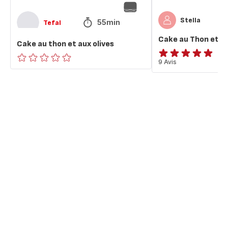
Stella
55min
Tefal
Cake au Thon et Ol
Cake au thon et aux olives
ratings.4.9
9 Avis
ratings.0