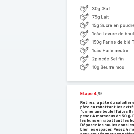
30g Œuf
75g Lait
15g Sucre en poudr
1càc Levure de bou
150g Farine de blé 
1càs Huile neutre
2pincée Sel fin
10g Beurre mou
Etape 4
/9
Retirez la pâte du saladier 
pâte en rabattant les extré
former une boule (faites 8 r
pesez 4 morceaux de 50 g. F
les buns en rabattant les bo
Déposez les boules dans les
bien les espacer. Pesez 4 m
deux pour former des petit