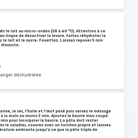
édir le lait au micro-ondes (38 à 40 °C). Attention à ce
 au risque de désactiver la levure. Faites réhydrater la
c le lait et le sucre. Fouettez. Laissez reposer 5 min
t dissoute.
e
langer déshydratée
arine, le sel, l'huile et l'œuf pesé puis versez le mélange
z à la main au moins 2 min. Ajoutez le beurre mou coupé
 min pour incorporer le beurre. La pâte doit rester
ns le saladier, couvrez avec un torchon propre et laissez
rature ambiante jusqu'à ce que la pâte triple de