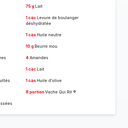
75 g
Lait
1 càc
Levure de boulanger
déshydratée
1 càs
Huile neutre
10 g
Beurre mou
ées
4
Amandes
1 càc
Lait
uttés
1 càs
Huile d'olive
8 portion
Vache Qui Rit ®
assées