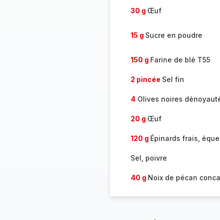
30 g
Œuf
15 g
Sucre en poudre
150 g
Farine de blé T55
2 pincée
Sel fin
4
Olives noires dénoyaut
20 g
Œuf
120 g
Épinards frais, éque
Sel, poivre
40 g
Noix de pécan conc