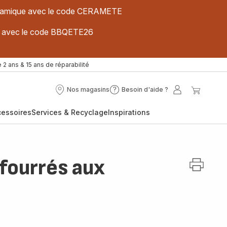
 céramique avec le code CERAMETE
ues avec le code BBQETE26
 2 ans & 15 ans de réparabilité
Nos magasins
Besoin d'aide ?
Nos
Besoin
Mon
Mon
magasins
d'aide
compte
panier
cessoires
Services & Recyclage
Inspirations
?
 fourrés aux