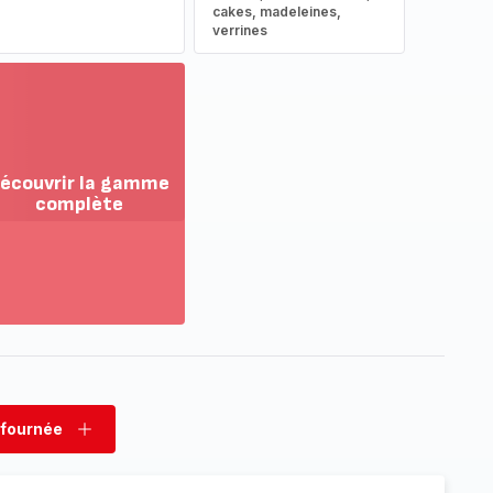
cakes, madeleines,
verrines
écouvrir la gamme
complète
ir
us...
couvrir
amme
mplète
 fournée
rimer
Ajouter
née
fournée