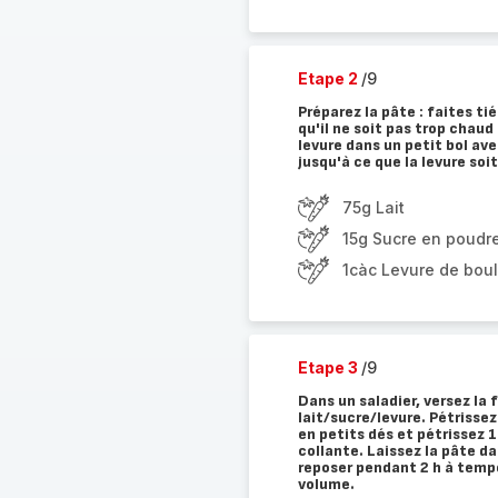
Etape 2
/9
Préparez la pâte : faites ti
qu'il ne soit pas trop chaud
levure dans un petit bol ave
jusqu'à ce que la levure soi
75g Lait
15g Sucre en poudr
1càc Levure de bou
Etape 3
/9
Dans un saladier, versez la f
lait/sucre/levure. Pétrisse
en petits dés et pétrissez 1
collante. Laissez la pâte da
reposer pendant 2 h à tempé
volume.