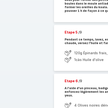
boules dans le moule antiad
former les oreilles du koala
pousser 1 h de façon à ce q
Etape 5
/9
Pendant ce temps, lavez, e
chaude, versez l'huile et fa
120g Épinards frais
1càs Huile d'olive
Etape 6
/9
A l'aide d'un pinceau, badi
enfoncez légèrement les ama
yeux.
4 Olives noires dé