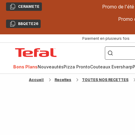
Promo de l'été
CERAMETE
Copier
Promo d
BBQETE26
Copier
Paiement en plusieurs fois
["Poêles
inox,
Accueil
Cake
Factory,
Tefal
Planchas,
Céramique..."]
Bons Plans
Nouveautés
Pizza Pronto
Couteaux Eversharp
P
Accueil
Recettes
TOUTES NOS RECETTES