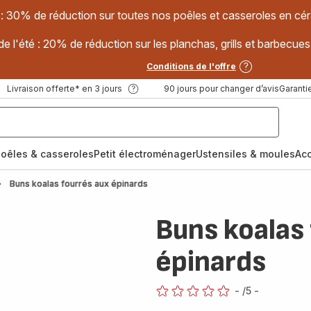
 : 30% de réduction sur toutes nos poêles et casseroles en
e l'été : 20% de réduction sur les planchas, grills et barbec
Conditions de l'offre
Livraison offerte* en 3 jours
90 jours pour changer d’avis
Garantie
oêles & casseroles
Petit électroménager
Ustensiles & moules
Ac
Buns koalas fourrés aux épinards
Buns koalas
épinards
-
/5
-
ratings.0