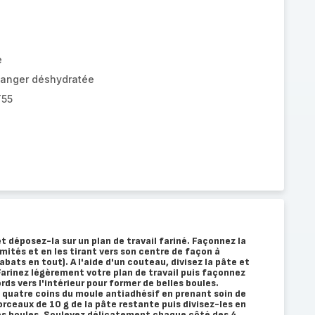
e
langer déshydratée
T55
et déposez-la sur un plan de travail fariné. Façonnez la
mités et en les tirant vers son centre de façon à
abats en tout). A l'aide d'un couteau, divisez la pâte et
arinez légèrement votre plan de travail puis façonnez
rds vers l'intérieur pour former de belles boules.
 quatre coins du moule antiadhésif en prenant soin de
orceaux de 10 g de la pâte restante puis divisez-les en
es boules. Soulevez délicatement chaque côté des 4