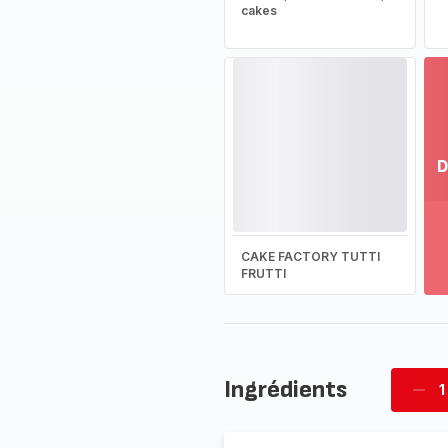
cakes
D
Vo
pl
-
CAKE FACTORY TUTTI
Dé
FRUTTI
la
g
co
-
Ingrédients
1
Supp
four