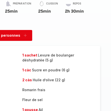
PRÉPARATION
CUISSON
REPOS
25min
25min
2h 30min
 personnes
rimer
Ajouter
sonnes
personnes
1 sachet
Levure de boulanger
déshydratée (5 g)
1 càc
Sucre en poudre (6 g)
2 càs
Huile d’olive (22 g)
Romarin frais
Fleur de sel
1 gousse
Ail