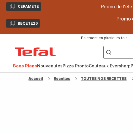
Promo de l'été
CERAMETE
Copier
Promo d
BBQETE26
Copier
Paiement en plusieurs fois
["Poêles
inox,
Accueil
Cake
Factory,
Tefal
Planchas,
Céramique..."]
Bons Plans
Nouveautés
Pizza Pronto
Couteaux Eversharp
P
Accueil
Recettes
TOUTES NOS RECETTES