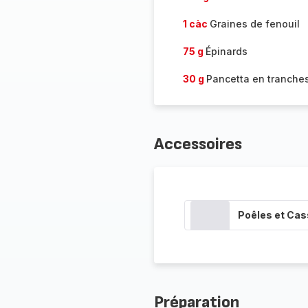
1 càc
Graines de fenouil
75 g
Épinards
30 g
Pancetta en tranche
Accessoires
Poêles et Cas
Préparation