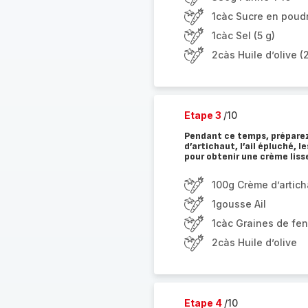
1càc Sucre en poudr
1càc Sel (5 g)
2càs Huile d’olive (
Etape 3
/10
Pendant ce temps, préparez 
d’artichaut, l’ail épluché, l
pour obtenir une crème lisse
100g Crème d’artich
1gousse Ail
1càc Graines de fen
2càs Huile d’olive
Etape 4
/10