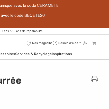
 céramique avec le code CERAMETE
ues avec le code BBQETE26
 2 ans & 15 ans de réparabilité
Nos magasins
Besoin d'aide ?
Nos
Besoin
Mon
Mon
magasins
d'aide
compte
panier
cessoires
Services & Recyclage
Inspirations
?
urrée