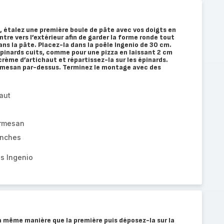
é, étalez une première boule de pâte avec vos doigts en
ntre vers l’extérieur afin de garder la forme ronde tout
dans la pâte. Placez-la dans la poêle Ingenio de 30 cm.
épinards cuits, comme pour une pizza en laissant 2 cm
crème d’artichaut et répartissez-la sur les épinards.
rmesan par-dessus. Terminez le montage avec des
aut
rmesan
anches
s Ingenio
a même manière que la première puis déposez-la sur la