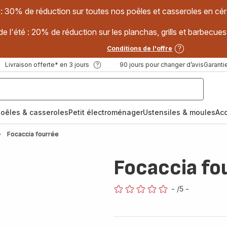
 : 30% de réduction sur toutes nos poêles et casseroles en
e l'été : 20% de réduction sur les planchas, grills et barbec
Conditions de l'offre
Livraison offerte* en 3 jours
90 jours pour changer d’avis
Garantie
oêles & casseroles
Petit électroménager
Ustensiles & moules
Ac
Focaccia fourrée
Focaccia fo
-
/5
-
ratings.0