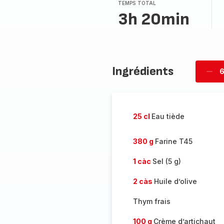
TEMPS TOTAL
3h 20min
Ingrédients
6
Supp
per
25 cl
Eau tiède
380 g
Farine T45
1 càc
Sel (5 g)
2 càs
Huile d’olive
Thym frais
100 g
Crème d’artichaut