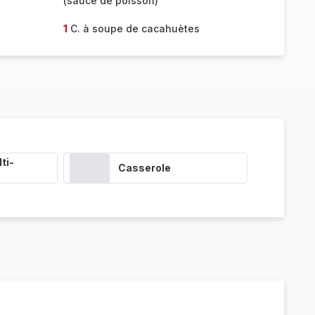
(sauce de poisson)
1
C. à soupe de cacahuètes
ti-
Casserole