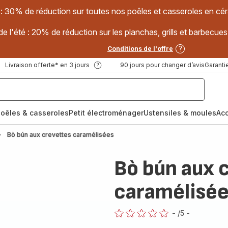
 : 30% de réduction sur toutes nos poêles et casseroles en
e l'été : 20% de réduction sur les planchas, grills et barbec
Conditions de l'offre
Livraison offerte* en 3 jours
90 jours pour changer d’avis
Garantie
oêles & casseroles
Petit électroménager
Ustensiles & moules
Ac
Bò bún aux crevettes caramélisées
Bò bún aux 
caramélisé
-
/5
-
ratings.0