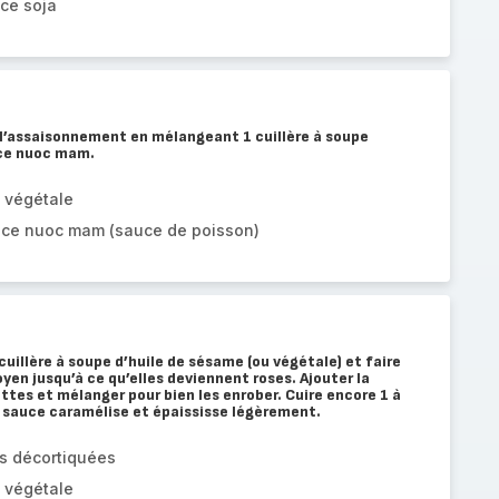
ce soja
 l’assaisonnement en mélangeant 1 cuillère à soupe
uce nuoc mam.
e végétale
uce nuoc mam (sauce de poisson)
cuillère à soupe d’huile de sésame (ou végétale) et faire
yen jusqu’à ce qu’elles deviennent roses. Ajouter la
ttes et mélanger pour bien les enrober. Cuire encore 1 à
a sauce caramélise et épaississe légèrement.
es décortiquées
e végétale