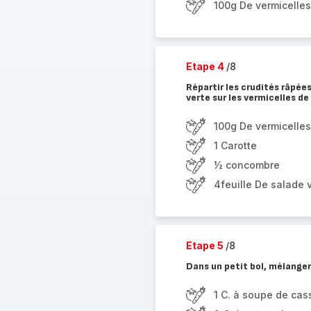
100g De vermicelles
Etape 4
/8
Répartir les crudités râpées
verte sur les vermicelles de 
100g De vermicelles
1 Carotte
½ concombre
4feuille De salade 
Etape 5
/8
Dans un petit bol, mélanger
1 C. à soupe de ca