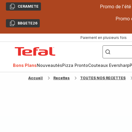
Promo de l'été
CERAMETE
Copier
Promo d
BBQETE26
Copier
Paiement en plusieurs fois
["Poêles
inox,
Accueil
Cake
Factory,
Tefal
Planchas,
Céramique..."]
Bons Plans
Nouveautés
Pizza Pronto
Couteaux Eversharp
P
Accueil
Recettes
TOUTES NOS RECETTES