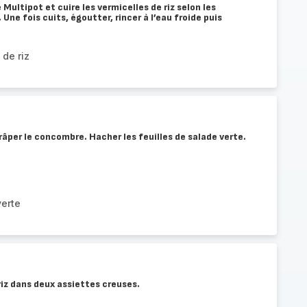
le Multipot et cuire les vermicelles de riz selon les
 Une fois cuits, égoutter, rincer à l’eau froide puis
 de riz
 râper le concombre. Hacher les feuilles de salade verte.
verte
riz dans deux assiettes creuses.