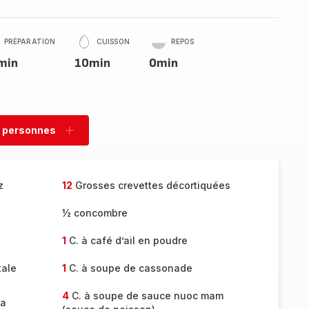
PRÉPARATION
CUISSON
REPOS
min
10min
0min
 personnes
rimer
Ajouter
sonnes
personnes
z
12
Grosses crevettes décortiquées
½ concombre
1
C. à café d’ail en poudre
tale
1
C. à soupe de cassonade
4
C. à soupe de sauce nuoc mam
ja