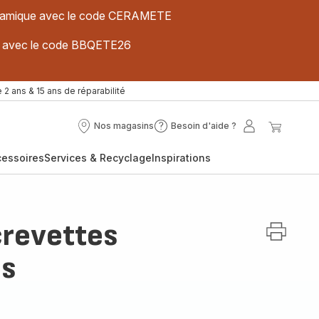
 céramique avec le code CERAMETE
ues avec le code BBQETE26
 2 ans & 15 ans de réparabilité
Nos magasins
Besoin d'aide ?
Nos
Besoin
Mon
Mon
magasins
d'aide
compte
panier
cessoires
Services & Recyclage
Inspirations
?
crevettes
es