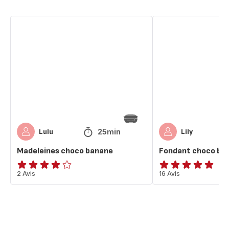
Madeleines
Fondant
choco
choco
banane
banane
25min
Lulu
Lily
Madeleines choco banane
Fondant choco ba
Avis
2 Avis
ratings.4.8
16 Avis
4
étoiles
(moyenne)