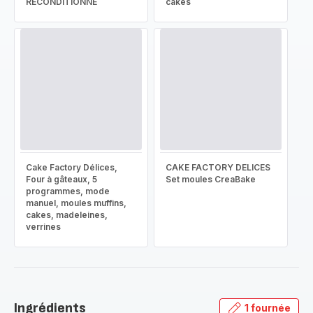
RECONDITIONNÉ
cakes
Cake Factory Délices,
CAKE FACTORY DELICES
Four à gâteaux, 5
Set moules CreaBake
programmes, mode
manuel, moules muffins,
cakes, madeleines,
verrines
Ingrédients
1 fournée