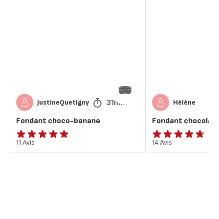
choco-
chocolat
banane
banane
31min
JustineQuetigny
Hélène
Fondant choco-banane
Fondant chocolat
ratings.4.9
11 Avis
ratings.4.7
14 Avis