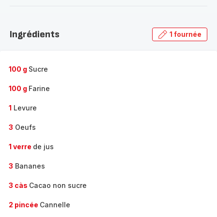
-
Découvrir
la
Ingrédients
1 fournée
gamme
complète
-
100 g
Sucre
100 g
Farine
1
Levure
3
Oeufs
1 verre
de jus
3
Bananes
3 càs
Cacao non sucre
2 pincée
Cannelle