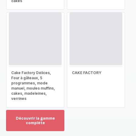
cakes
Cake Factory Délices,
CAKE FACTORY
Four à gâteaux, 5
programmes, mode
manuel, moules muffins,
cakes, madeleines,
verrines
Découvrir la gamme
complète
Voir
plus...