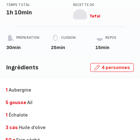
TEMPS TOTAL
RECETTE DE
1h 10min
Tefal
PRÉPARATION
CUISSON
REPOS
30min
25min
15min
Ingrédients
4 personnes
1
Aubergine
5 gousse
Ail
1
Échalote
3 càs
Huile d’olive
50 g
Foin séché