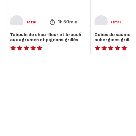
et
grillées
pignons
au
grillés
miel
1h 50min
Tefal
Tefal
Taboulé de chou-fleur et brocoli
Cubes de saumon a
aux agrumes et pignons grillés
aubergines grillée
ratings.NaN
ratings.NaN