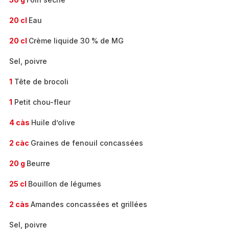
20 cl
Eau
20 cl
Crème liquide 30 % de MG
Sel, poivre
1
Tête de brocoli
1
Petit chou-fleur
4 càs
Huile d’olive
2 càc
Graines de fenouil concassées
20 g
Beurre
25 cl
Bouillon de légumes
2 càs
Amandes concassées et grillées
Sel, poivre