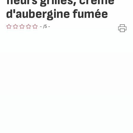
fleurs grillés, crème
d'aubergine fumée
-
/5
-
ratings.0