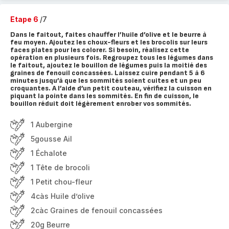
Etape 6
/7
Dans le faitout, faites chauffer l’huile d’olive et le beurre à
feu moyen. Ajoutez les choux-fleurs et les brocolis sur leurs
faces plates pour les colorer. Si besoin, réalisez cette
opération en plusieurs fois. Regroupez tous les légumes dans
le faitout, ajoutez le bouillon de légumes puis la moitié des
graines de fenouil concassées. Laissez cuire pendant 5 à 6
minutes jusqu’à que les sommités soient cuites et un peu
croquantes. A l’aide d’un petit couteau, vérifiez la cuisson en
piquant la pointe dans les sommités. En fin de cuisson, le
bouillon réduit doit légèrement enrober vos sommités.
1 Aubergine
5gousse Ail
1 Échalote
1 Tête de brocoli
1 Petit chou-fleur
4càs Huile d’olive
2càc Graines de fenouil concassées
20g Beurre